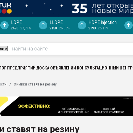
LDPE
LLDPE
HDPE injection
2490
27,71%
2150
26,05%
2190
25,11%
ериала
машины:
, с.-в.
ция выходит на
отке
ЛОГ ПРЕДПРИЯТИЙ
ДОСКА ОБЪЯВЛЕНИЙ
КОНСУЛЬТАЦИОННЫЙ ЦЕНТР
ь" довольна
ости
Химики ставят на резину
ьном рынке
ва ПЭТ
пуансона для
я
 ставят на резину
зиция
ластика