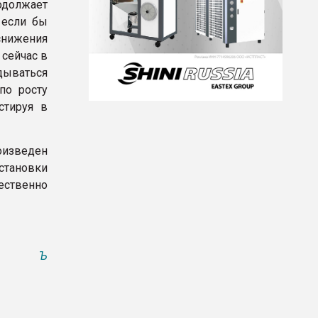
одолжает
 если бы
снижения
 сейчас в
дываться
по росту
стируя в
изведен
становки
ественно
Ъ