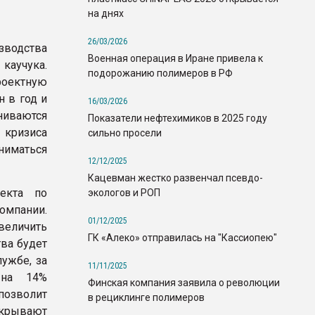
на днях
26/03/2026
зводства
Военная операция в Иране привела к
каучука.
подорожанию полимеров в РФ
роектную
н в год и
16/03/2026
ниваются
Показатели нефтехимиков в 2025 году
 кризиса
сильно просели
ниматься
12/12/2025
Кацевман жестко развенчал псевдо-
оекта по
экологов и РОП
омпании.
01/12/2025
увеличить
ГК «Алеко» отправилась на "Кассиопею"
ва будет
лужбе, за
11/11/2025
 на 14%
Финская компания заявила о революции
позволит
в рециклинге полимеров
скрывают