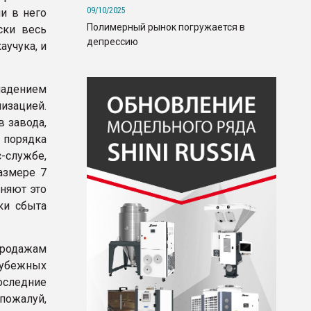
09/10/2025
и в него
Полимерный рынок погружается в
ски весь
депрессию
аучука, и
падением
лизацией.
 завода,
 порядка
-службе,
азмере 7
сняют это
ки сбыта
продажам
рубежных
оследние
 пожалуй,