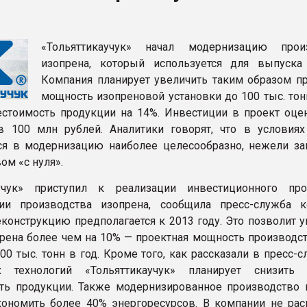
рный цвет
«Тольяттикаучук» начал модернизацию прои
ФОРУМ
изопрена, который используется для выпуска 
Компания планирует увеличить таким образом п
мощность изопреновой установки до 100 тыс. тон
естоимость продукции на 14%. Инвестиции в проект оце
 100 млн рублей. Аналитики говорят, что в условиях
я в модернизацию наиболее целесообразно, нежели за
ом «с нуля».
аучук» приступил к реализации инвестиционного пр
ции производства изопрена, сообщила пресс-служба к
еконструкцию предполагается к 2013 году. Это позволит 
рена более чем на 10% — проектная мощность производст
00 тыс. тонн в год. Кроме того, как рассказали в пресс-с
 технологий «Тольяттикаучук» планирует снизить
ть продукции. Также модернизированное производство 
ономить более 40% энергоресурсов. В компании не ра