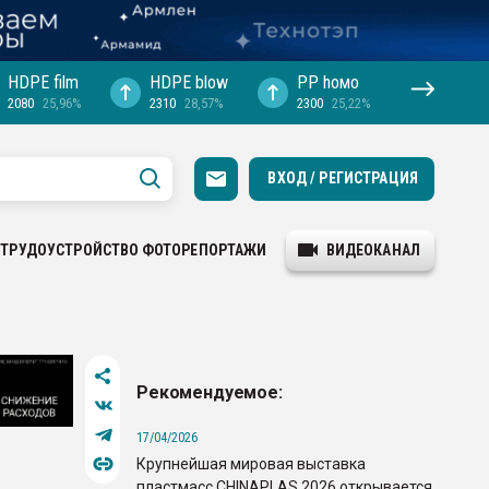
HDPE film
HDPE blow
PP hомо
2080
25,96%
2310
28,57%
2300
25,22%
ВХОД / РЕГИСТРАЦИЯ
ТРУДОУСТРОЙСТВО
ФОТОРЕПОРТАЖИ
ВИДЕОКАНАЛ
Рекомендуемое:
17/04/2026
Крупнейшая мировая выставка
пластмасс CHINAPLAS 2026 открывается