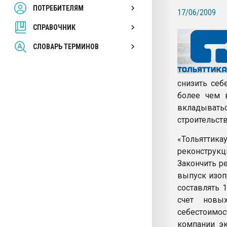
ПОТРЕБИТЕЛЯМ
Armaloy PC/ABS-1IM че
17/06/2009
СПРАВОЧНИК
ПЕРЕЙТИ НА 
СЛОВАРЬ ТЕРМИНОВ
снизить себ
более чем в
вкладыватьс
строительств
«Тольяттик
реконструк
Закончить р
выпуск изоп
составлять 1
счет новых
себестоимос
компании эк