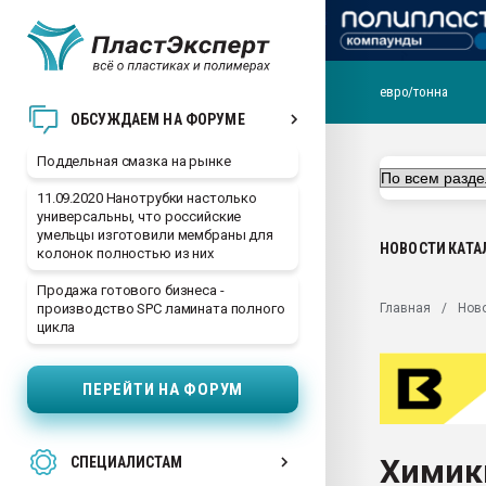
евро/тонна
Помощь в подборе мат
ОБСУЖДАЕМ НА ФОРУМЕ
Вакуум-формовочные 
Поддельная смазка на рынке
ближайшее подмосковье
Подмосковье, Москва
11.09.2020 Нанотрубки настолько
универсальны, что российские
28.07.2026 Автоматиза
умельцы изготовили мембраны для
первый план в перераб
НОВОСТИ
КАТА
колонок полностью из них
пластмасс
Продажа готового бизнеса -
28.07.2026 "Техноникол
Главная
Нов
производство SPC ламината полного
ситуацией на строител
цикла
Всё, что касается выду
бутылок
ПЕРЕЙТИ НА ФОРУМ
Материал поверхности 
вакуумного формовани
Химики
СПЕЦИАЛИСТАМ
Продам отходы Компо
поликарбоната и АБС-п