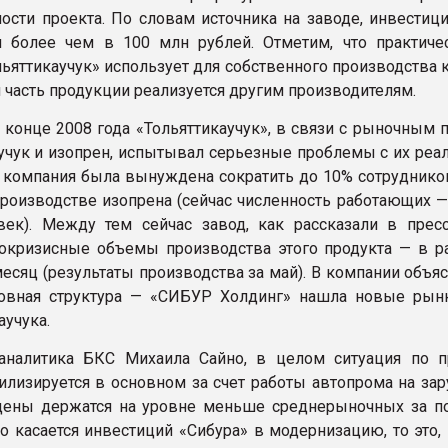
ости проекта. По словам источника на заводе, инвестици
 более чем в 100 млн рублей. Отметим, что практиче
ьяттикаучук» использует для собственного производства к
 часть продукции реализуется другим производителям.
 конце 2008 года «Тольяттикаучук», в связи с рыночным 
аучук и изопрен, испытывал серьезные проблемы с их реа
е компания была вынуждена сократить до 10% сотрудников
производстве изопрена (сейчас численность работающих —
век). Между тем сейчас завод, как рассказали в пресс
кризисные объемы производства этого продукта — в р
месяц (результаты производства за май). В компании объя
ловная структура — «СИБУР Холдинг» нашла новые рын
аучука.
аналитика БКС Михаила Сайно, в целом ситуация по 
билизируется в основном за счет работы автопрома на за
цены держатся на уровне меньше среднерыночных за п
то касается инвестиций «Сибура» в модернизацию, то это,