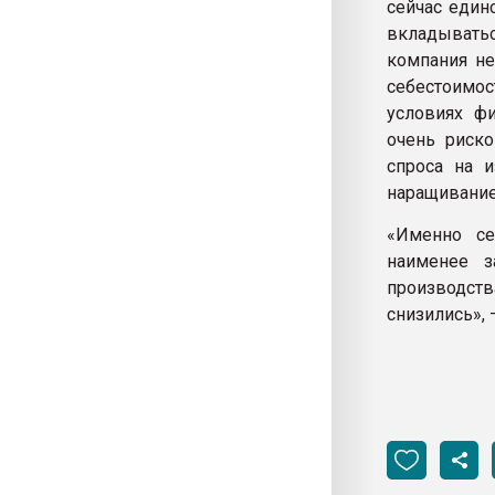
сейчас един
вкладыватьс
компания не
себестоимос
условиях ф
очень риско
спроса на и
наращивание
«Именно се
наименее з
производст
снизились»,