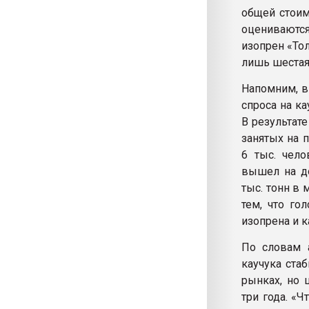
общей стоим
оцениваются
изопрен «Тол
лишь шестая
Напомним, в
спроса на к
В результат
занятых на 
6 тыс. чело
вышел на до
тыс. тонн в 
тем, что го
изопрена и к
По словам 
каучука ста
рынках, но 
три года. «Ч