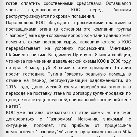
готов оплатить собственными средствами. Оставшаяся
часть задолженности КОС перед банками
реструктуризируется по срокам погашения.
Параллельно КОС обсуждает с российскими властями и
поставщиками этана (в основном это компании группы
"Газпром") еще один сложный вопрос. Компания давно хочет
изменить схему поставок сырья, половину которого КОС
перерабатывает на условиях процессинга. Минтимер
Шаймиев в письме Владимиру Путину от 8 июня сообщил,
что из-за применения давальческой схемы КОС в 2008 году
потерял 4 млрд руб. В связи с этим президент Татарии
просит господина Путина "оказать реальную помощь в
отмене на период реструктуризации задолженности, до
2016 года, давальческой схемы переработки этана и в
переходе на поставку этана по договору купли-продажи по
цене, не выше существующей, привязанной к рыночной цене
на газ".
КОС уже пытался отказаться от этой схемы, но не смог
договориться с "Газпромом". Источник, знакомый с
ситуацией, поясняет, что прибыль от процессинга
компенсирует "Газпрому" убытки от продажи остальных 50%