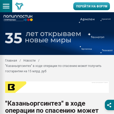
ПЕРЕЙТИ НА ФОРУМ
Продажа готового бизн
производство SPC лам
цикла
29.07.2026 ФРП помог 
заводу пластмасс" зах
ППЭ
Главная
Новости
Помощь в подборе мат
"Казаньоргсинтез" в ходе операции по спасению может получить
Вакуум-формовочные 
госгарантии на 15 млрд. руб
ближайшее подмосковье
Подмосковье, Москва
28.07.2026 Автоматиза
первый план в перераб
пластмасс
"Казаньоргсинтез" в ходе
28.07.2026 "Техноникол
операции по спасению может
ситуацией на строител