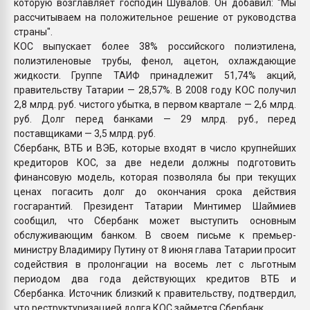
которую возглавляет господин Шувалов. Он добавил: "Мы
рассчитываем на положительное решение от руководства
страны".
КОС выпускает более 38% российского полиэтилена,
полиэтиленовые трубы, фенол, ацетон, охлаждающие
жидкости. Группе ТАИФ принадлежит 51,74% акций,
правительству Татарии — 28,57%. В 2008 году КОС получил
2,8 млрд. руб. чистого убытка, в первом квартале — 2,6 млрд.
руб. Долг перед банками — 29 млрд. руб., перед
поставщиками — 3,5 млрд. руб.
Сбербанк, ВТБ и ВЭБ, которые входят в число крупнейших
кредиторов КОС, за две недели должны подготовить
финансовую модель, которая позволяла бы при текущих
ценах погасить долг до окончания срока действия
госгарантий. Президент Татарии Минтимер Шаймиев
сообщил, что Сбербанк может выступить основным
обслуживающим банком. В своем письме к премьер-
министру Владимиру Путину от 8 июня глава Татарии просит
содействия в пролонгации на восемь лет с льготным
периодом два года действующих кредитов ВТБ и
Сбербанка. Источник близкий к правительству, подтвердил,
что реструктуризацией долга КОС займется Сбербанк.