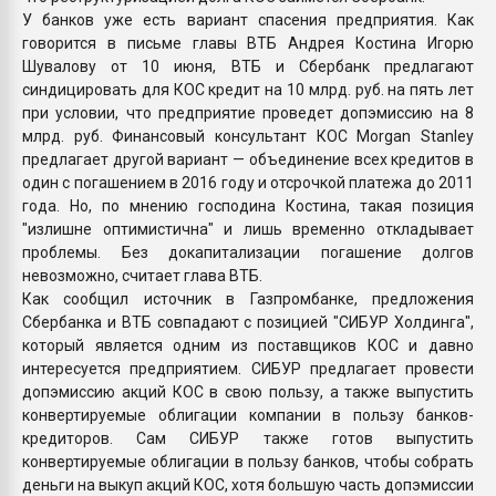
У банков уже есть вариант спасения предприятия. Как
говорится в письме главы ВТБ Андрея Костина Игорю
Шувалову от 10 июня, ВТБ и Сбербанк предлагают
синдицировать для КОС кредит на 10 млрд. руб. на пять лет
при условии, что предприятие проведет допэмиссию на 8
млрд. руб. Финансовый консультант КОС Morgan Stanley
предлагает другой вариант — объединение всех кредитов в
один с погашением в 2016 году и отсрочкой платежа до 2011
года. Но, по мнению господина Костина, такая позиция
"излишне оптимистична" и лишь временно откладывает
проблемы. Без докапитализации погашение долгов
невозможно, считает глава ВТБ.
Как сообщил источник в Газпромбанке, предложения
Сбербанка и ВТБ совпадают с позицией "СИБУР Холдинга",
который является одним из поставщиков КОС и давно
интересуется предприятием. СИБУР предлагает провести
допэмиссию акций КОС в свою пользу, а также выпустить
конвертируемые облигации компании в пользу банков-
кредиторов. Сам СИБУР также готов выпустить
конвертируемые облигации в пользу банков, чтобы собрать
деньги на выкуп акций КОС, хотя большую часть допэмиссии