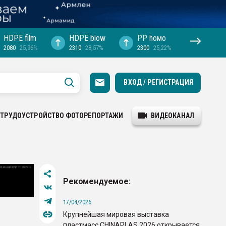
HDPE film
HDPE blow
PP hомо
2080
25,96%
2310
28,57%
2300
25,22%
ВХОД / РЕГИСТРАЦИЯ
ТРУДОУСТРОЙСТВО
ФОТОРЕПОРТАЖИ
ВИДЕОКАНАЛ
Рекомендуемое:
17/04/2026
Крупнейшая мировая выставка
пластмасс CHINAPLAS 2026 открывается