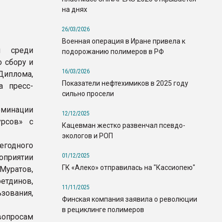
на днях
26/03/2026
Военная операция в Иране привела к
м среди
подорожанию полимеров в РФ
 сбору и
16/03/2026
Диплома,
Показатели нефтехимиков в 2025 году
а пресс-
сильно просели
оминации
12/12/2025
урсов» с
Кацевман жестко развенчал псевдо-
экологов и РОП
годного
01/12/2025
оприятии
ГК «Алеко» отправилась на "Кассиопею"
Муратов,
тдинов,
11/11/2025
зования,
Финская компания заявила о революции
в рециклинге полимеров
вопросам