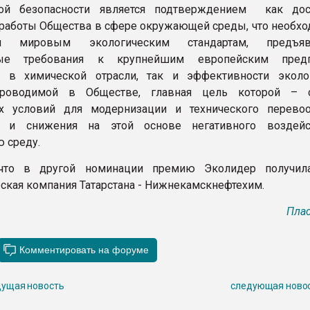
кой безопасности является подтверждением как дос
 работы Общества в сфере окружающей среды, что необхо
вия мировым экологическим стандартам, предъя
ные требования к крупнейшим европейским предп
 в химической отрасли, так и эффективности эколо
проводимой в Обществе, главная цель которой – с
х условий для модернизации и технического перево
я и снижения на этой основе негативного воздейс
 среду.
что в другой номинации премию Эколидер получила
ская компания Татарстана - Нижнекамскнефтехим.
Плас
ущая новость
следующая ново