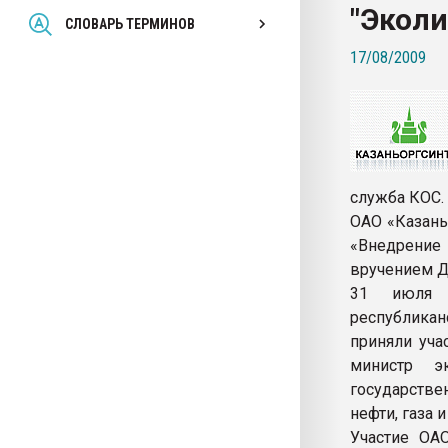
"Экол
Всё, что касается выду
СЛОВАРЬ ТЕРМИНОВ
бутылок
17/08/2009
ПЕРЕЙТИ НА 
служба КОС.
ОАО «Казань
«Внедрение
вручением Д
31 июля 
республикан
приняли уча
министр э
государстве
нефти, газа 
Участие ОА