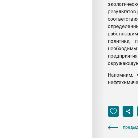
экологичес
результатов
соответст
определен
работающим
политики, 
необходимы
предприяти
окружающую
Напомним, 
нефтехимиче
предыд