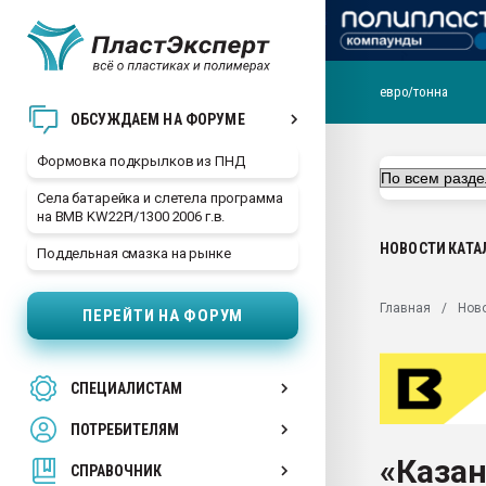
евро/тонна
Продажа готового бизн
ОБСУЖДАЕМ НА ФОРУМЕ
производство SPC лам
цикла
Формовка подкрылков из ПНД
29.07.2026 ФРП помог 
Села батарейка и слетела программа
заводу пластмасс" зах
на BMB KW22PI/1300 2006 г.в.
ППЭ
НОВОСТИ
КАТА
Поддельная смазка на рынке
Помощь в подборе мат
Вакуум-формовочные 
Главная
Нов
ПЕРЕЙТИ НА ФОРУМ
ближайшее подмосковье
Подмосковье, Москва
28.07.2026 Автоматиза
СПЕЦИАЛИСТАМ
первый план в перераб
пластмасс
ПОТРЕБИТЕЛЯМ
28.07.2026 "Техноникол
«Казан
ситуацией на строител
СПРАВОЧНИК