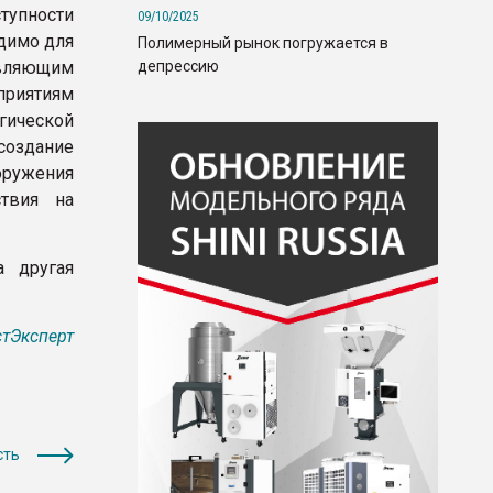
тупности
09/10/2025
димо для
Полимерный рынок погружается в
депрессию
вляющим
риятиям
гической
оздание
оружения
твия на
 другая
тЭксперт
сть