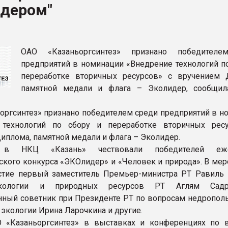
идером"
ва ПЭТ
ФОРУМ
ОАО «Казаньоргсинтез» признано победителе
предприятий в номинации «Внедрение технологий по
переработке вторичных ресурсов» с вручением 
памятной медали и флага – Эколидер, сообщил
оргсинтез» признано победителем среди предприятий в н
 технологий по сбору и переработке вторичных рес
иплома, памятной медали и флага – Эколидер.
в НКЦ «Казань» чествовали победителей еже
ского конкурса «ЭКОлидер» и «Человек и природа». В мер
стие первый заместитель Премьер-министра РТ Равиль 
кологии и природных ресурсов РТ Аглям Садре
нный советник при Президенте РТ по вопросам недрополь
и экологии Ирина Ларочкина и другие.
О «Казаньоргсинтез» в выставках и конференциях по 