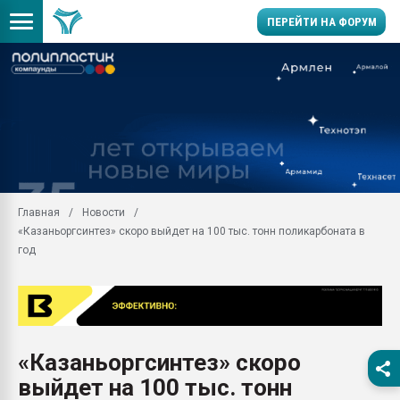
ПЕРЕЙТИ НА ФОРУМ
Продажа готового бизн
производство SPC лам
цикла
29.07.2026 ФРП помог 
заводу пластмасс" зах
ППЭ
Главная
Новости
Помощь в подборе мат
«Казаньоргсинтез» скоро выйдет на 100 тыс. тонн поликарбоната в
Вакуум-формовочные 
год
ближайшее подмосковье
Подмосковье, Москва
28.07.2026 Автоматиза
первый план в перераб
пластмасс
«Казаньоргсинтез» скоро
28.07.2026 "Техноникол
выйдет на 100 тыс. тонн
ситуацией на строител