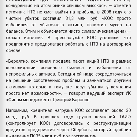
конкуренция на этом рынке слишком высокая», — отметил
источник. НТЗ не смог выйти на прибыль, в 2008 году его
чистый убыток составил 31,3 млн. руб. «КОС просто
избавился от убыточного актива, почистил мусор на
балансе. Этим и объясняется чисто символическая цена»,—
сказал источник. В пресс-службе КОС уточнили, что
предприятие предполагает работать с НТЗ на договорной
основе.
«Вероятно, компания продала пакет акций НТЗ в рамках
консолидации основного бизнеса и избавления от
непрофильных активов. Сегодня ей надо сосредоточиться
на решении собственных проблем и заниматься другими
активами, которые к тому же несут убытки, у компании
просто нет возможности», — говорит ведущий эксперт УК
«Финам менеджмент» Дмитрий Баранов.
Напомним, кредитная нагрузка КОС составляет около 30
млрд. руб. В прошлом году группа компаний ТАИФ
(контролирует КОС) договорилась о реструктуризации
кредитов предприятия через Сбербанк, который одобрил
выделение ГК 35 млрд. руб. под госгарантии.