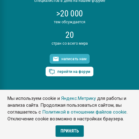
специалистов в день на нашем форуме
>20 000
тем обсуждается
20
стран со всего мира
написать нам
перейти на форум
Мы используем cookie и
Яндекс.Метрику
для работы и
ПластЭксперт © 2006. Все права защищены
анализа сайта. Продолжая пользоваться сайтом, вы
Разрешается копирование материалов сайта с обязательной
ссылкой на www.e-plastic.ru
соглашаетесь с
Политикой в отношении файлов cookie
.
Отключение cookie возможно в настройках браузера.
Разработка сайта
ПРИНЯТЬ