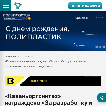
ПЕРЕЙТИ НА ФОРУМ
Помощь в подборе мат
Вакуум-формовочные 
ближайшее подмосковье
Подмосковье, Москва
28.07.2026 Автоматиза
первый план в перераб
Главная
Новости
пластмасс
«Казаньоргсинтез» награждено «За разработку и освоение
28.07.2026 "Техноникол
высокотехнологичной продукции»
ситуацией на строител
Всё, что касается выду
бутылок
Материал поверхности 
вакуумного формовани
«Казаньоргсинтез»
награждено «За разработку и
Продам отходы Компо
поликарбоната и АБС-п