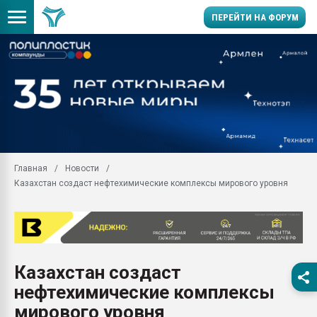
ПЕРЕЙТИ НА ФОРУМ
Продажа готового бизн
производство SPC лам
цикла
29.07.2026 ФРП помог 
заводу пластмасс" зах
ППЭ
Главная
Новости
Помощь в подборе мат
Казахстан создаст нефтехимические комплексы мирового уровня
Вакуум-формовочные 
ближайшее подмосковье
Подмосковье, Москва
28.07.2026 Автоматиза
первый план в перераб
Казахстан создаст
пластмасс
нефтехимические комплексы
28.07.2026 "Техноникол
ситуацией на строител
мирового уровня