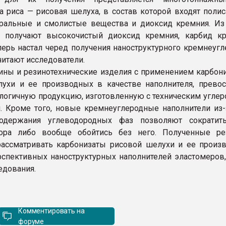
а риса — рисовая шелуха, в состав которой входят полис
тральные и смолистые вещества и диоксид кремния. Из
 получают высокочистый диоксид кремния, карбид к
перь настал черед получения наноструктурного кремнеугл
читают исследователи.
ны и резинотехнические изделия с применением карбони
ухи и ее производных в качестве наполнителя, превос
алогичную продукцию, изготовленную с техническим углер
. Кроме того, новые кремнеуглеродные наполнители из-
одержания углеводородных фаз позволяют сократит
тора либо вообще обойтись без него. Полученные ре
ассматривать карбонизаты рисовой шелухи и ее произ
рспективных наноструктурных наполнителей эластомеров,
едования.
Комментировать на
форуме