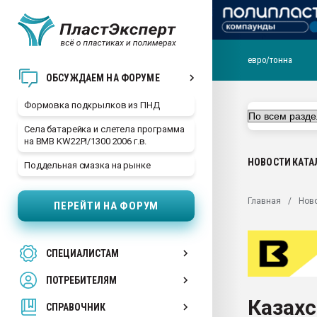
евро/тонна
Продажа готового бизн
ОБСУЖДАЕМ НА ФОРУМЕ
производство SPC лам
цикла
Формовка подкрылков из ПНД
29.07.2026 ФРП помог 
Села батарейка и слетела программа
заводу пластмасс" зах
на BMB KW22PI/1300 2006 г.в.
ППЭ
НОВОСТИ
КАТА
Поддельная смазка на рынке
Помощь в подборе мат
Вакуум-формовочные 
Главная
Нов
ПЕРЕЙТИ НА ФОРУМ
ближайшее подмосковье
Подмосковье, Москва
28.07.2026 Автоматиза
СПЕЦИАЛИСТАМ
первый план в перераб
пластмасс
ПОТРЕБИТЕЛЯМ
28.07.2026 "Техноникол
Казахс
ситуацией на строител
СПРАВОЧНИК