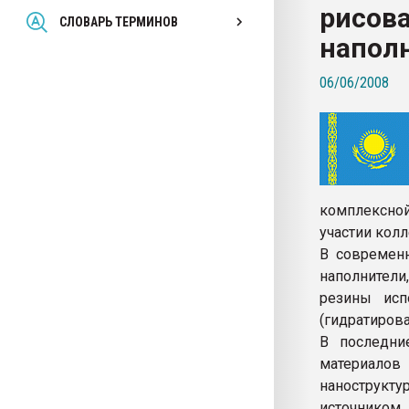
рисова
Всё, что касается выду
СЛОВАРЬ ТЕРМИНОВ
бутылок
напол
06/06/2008
ПЕРЕЙТИ НА 
комплексно
участии колл
В современн
наполнители
резины исп
(гидратиров
В последни
материало
нанострукту
источником