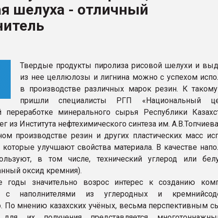
я шелуха - отличный
ва ПЭТ
нитель
ФОРУМ
Твердые продукты пиролиза рисовой шелухи и вы
из нее целлюлозы и лигнина можно с успехом испо
в производстве различных марок резин. К таком
пришли специалисты РГП «Национальный ц
й переработке минерального сырья Республики Казахс
ег из Института нефтехимического синтеза им. А.В.Топчиева
ом производстве резин и других пластических масс ис
, которые улучшают свойства материала. В качестве напо
ользуют, в том числе, технический углерод или бе
анный оксид кремния).
е годы значительно возрос интерес к созданию ком
в с наполнителями из углеродных и кремнийсод
р. По мнению казахских учёных, весьма перспективным 
 для их получения представляется многотоннажны