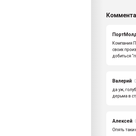
Коммента
ПортМол
Компания П
своих прои
добиться "п
Валерий
да уж, голу
дерьма в стр
Алексей
Опять таки 