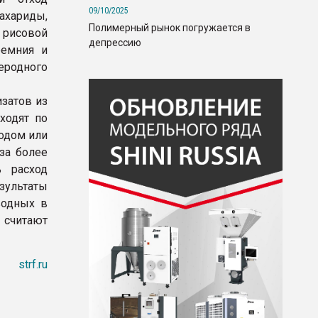
09/10/2025
ахариды,
Полимерный рынок погружается в
 рисовой
депрессию
ремния и
еродного
затов из
ходят по
одом или
за более
ь расход
зультаты
водных в
 считают
strf.ru