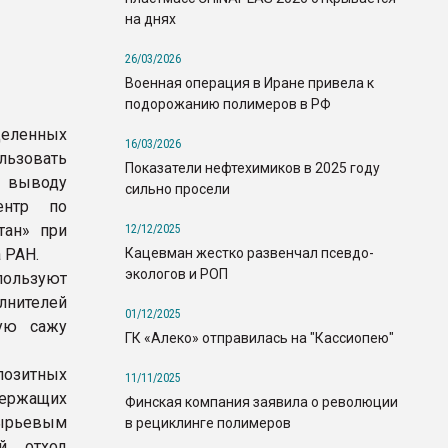
на днях
26/03/2026
Военная операция в Иране привела к
подорожанию полимеров в РФ
деленных
16/03/2026
льзовать
Показатели нефтехимиков в 2025 году
у выводу
сильно просели
ентр по
тан» при
12/12/2025
Кацевман жестко развенчал псевдо-
 РАН.
экологов и РОП
пользуют
лнителей
01/12/2025
лую сажу
ГК «Алеко» отправилась на "Кассиопею"
позитных
11/11/2025
ержащих
Финская компания заявила о революции
сырьевым
в рециклинге полимеров
й отход