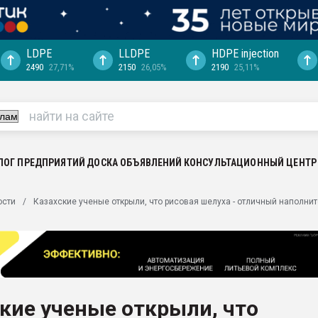
LDPE
LLDPE
HDPE injection
2490
27,71%
2150
26,05%
2190
25,11%
еса -
ината полного
"Ижевскому
ватить рынок
ЛОГ ПРЕДПРИЯТИЙ
ДОСКА ОБЪЯВЛЕНИЙ
КОНСУЛЬТАЦИОННЫЙ ЦЕНТР
ериала
машины:
ости
Казахские ученые открыли, что рисовая шелуха - отличный наполни
, с.-в.
ция выходит на
отке
ь" довольна
кие ученые открыли, что
ьном рынке