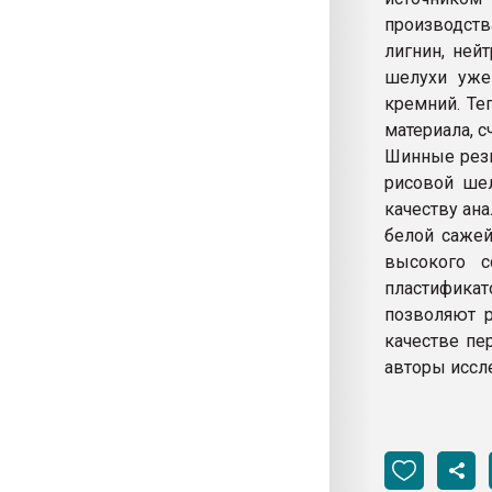
производств
лигнин, ней
шелухи уже
кремний. Те
материала, с
Шинные рези
рисовой шел
качеству ан
белой сажей
высокого с
пластифика
позволяют р
качестве пе
авторы иссл