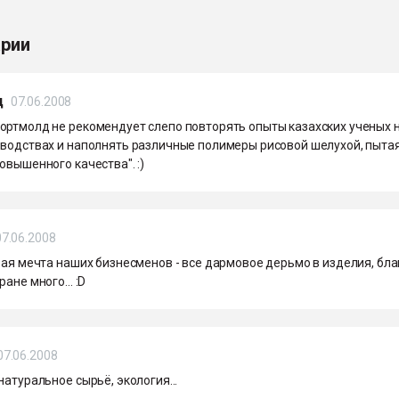
рии
д
07.06.2008
ортмолд не рекомендует слепо повторять опыты казахских ученых 
зводствах и наполнять различные полимеры рисовой шелухой, пыта
овышенного качества". :)
07.06.2008
бая мечта наших бизнесменов - все дармовое дерьмо в изделия, бла
ане много... :D
07.06.2008
натуральное сырьё, экология...