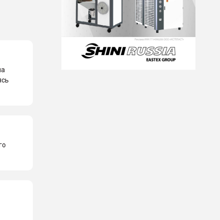
на
ясь
го