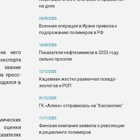
на днях
26/03/2026
Военная операция в Иране привела к
подорожанию полимеров в РФ
16/03/2026
на него
Показатели нефтехимиков в 2025 году
сильно просели
кспорта
 звание
12/12/2025
а пресс-
Кацевман жестко развенчал псевдо-
водился в
экологов и РОП
01/12/2025
ГК «Алеко» отправилась на "Кассиопею"
11/11/2025
мических
Финская компания заявила о революции
 оценки
в рециклинге полимеров
азателях