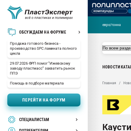
евро/тонна
28.07.2026 Автоматиза
ОБСУЖДАЕМ НА ФОРУМЕ
первый план в перераб
пластмасс
Продажа готового бизнеса -
производство SPC ламината полного
28.07.2026 "Техноникол
цикла
ситуацией на строител
29.07.2026 ФРП помог "Ижевскому
Всё, что касается выду
НОВОСТИ
КАТА
заводу пластмасс" захватить рынок
бутылок
ППЭ
Материал поверхности 
Главная
Нов
Помощь в подборе материала
вакуумного формовани
Продам отходы Компо
ПЕРЕЙТИ НА ФОРУМ
поликарбоната и АБС-п
Armaloy PC/ABS-1IM че
26.07.2022 "Сибирский т
СПЕЦИАЛИСТАМ
намного дороже
Кауст
ПОТРЕБИТЕЛЯМ
Профильная литератур