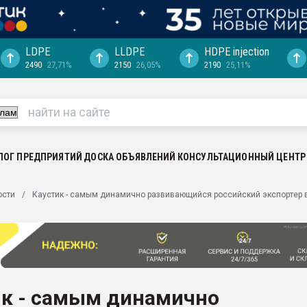
LDPE
LLDPE
HDPE injection
2490
27,71%
2150
26,05%
2190
25,11%
ция выходит на
отке
ь" довольна
ьном рынке
ва ПЭТ
ЛОГ ПРЕДПРИЯТИЙ
ДОСКА ОБЪЯВЛЕНИЙ
КОНСУЛЬТАЦИОННЫЙ ЦЕНТР
пуансона для
ости
Каустик - самым динамично развивающийся российский экспортер
я
зиция
ластика
рный цвет
итан" стал
ик - самым динамично
а. Продажа,