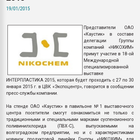
Всё, что касается выду
19/01/2015
бутылок
Представители ОАО
ПЕРЕЙТИ НА 
«Каустик» в составе
делегации Группы
компаний «НИКОХИМ»
примут участие в 18-ой
Международной
специализированной
выставке
ИНТЕРПЛАСТИКА 2015, которая будет проходить с 27 по 30
января 2015 г. в ЦВК «Экспоцентр», говорится в сообщении
пресс-службы компании.
На стенде ОАО «Каустик» в павильоне №1 выставочного
центра посетители смогут ознакомиться не только с
традиционными и специальными марками суспензионного
поливинилхлорида (ПВХ-С), выпускаемыми на
волгоградском предприятии, но и с характеристиками
новинок продуктовой линейки Группы «НИКОХИМ» для