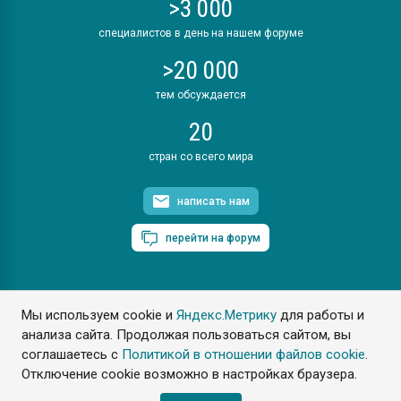
>3 000
специалистов в день на нашем форуме
>20 000
тем обсуждается
20
стран со всего мира
написать нам
перейти на форум
Мы используем cookie и
Яндекс.Метрику
для работы и
ПластЭксперт © 2006. Все права защищены
анализа сайта. Продолжая пользоваться сайтом, вы
Разрешается копирование материалов сайта с обязательной
ссылкой на www.e-plastic.ru
соглашаетесь с
Политикой в отношении файлов cookie
.
Отключение cookie возможно в настройках браузера.
Разработка сайта