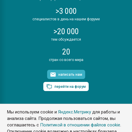
>3 000
специалистов в день на нашем форуме
>20 000
тем обсуждается
20
стран со всего мира
написать нам
перейти на форум
Мы используем cookie и
Яндекс.Метрику
для работы и
ПластЭксперт © 2006. Все права защищены
анализа сайта. Продолжая пользоваться сайтом, вы
Разрешается копирование материалов сайта с обязательной
ссылкой на www.e-plastic.ru
соглашаетесь с
Политикой в отношении файлов cookie
.
Отключение cookie возможно в настройках браузера.
Разработка сайта