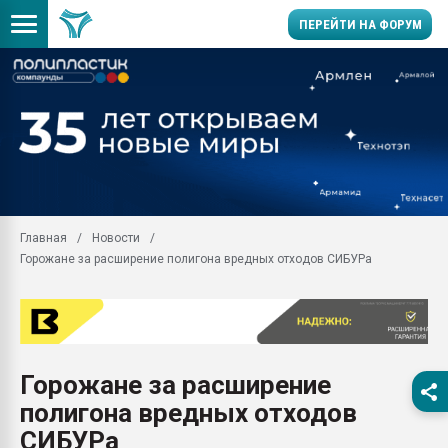
ПЕРЕЙТИ НА ФОРУМ
Продажа готового бизн
производство SPC лам
цикла
29.07.2026 ФРП помог 
заводу пластмасс" зах
ППЭ
Главная
Новости
Помощь в подборе мат
Горожане за расширение полигона вредных отходов СИБУРа
Вакуум-формовочные 
ближайшее подмосковье
Подмосковье, Москва
28.07.2026 Автоматиза
первый план в перераб
Горожане за расширение
пластмасс
полигона вредных отходов
28.07.2026 "Техноникол
ситуацией на строител
СИБУРа