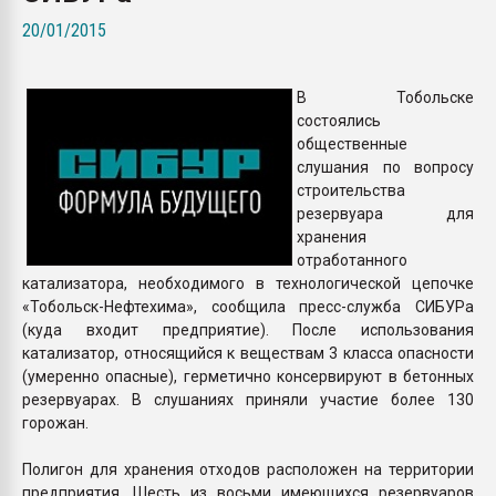
Всё, что касается выду
20/01/2015
бутылок
В Тобольске
ПЕРЕЙТИ НА 
состоялись
общественные
слушания по вопросу
строительства
резервуара для
хранения
отработанного
катализатора, необходимого в технологической цепочке
«Тобольск-Нефтехима», сообщила пресс-служба СИБУРа
(куда входит предприятие). После использования
катализатор, относящийся к веществам 3 класса опасности
(умеренно опасные), герметично консервируют в бетонных
резервуарах. В слушаниях приняли участие более 130
горожан.
Полигон для хранения отходов расположен на территории
предприятия. Шесть из восьми имеющихся резервуаров