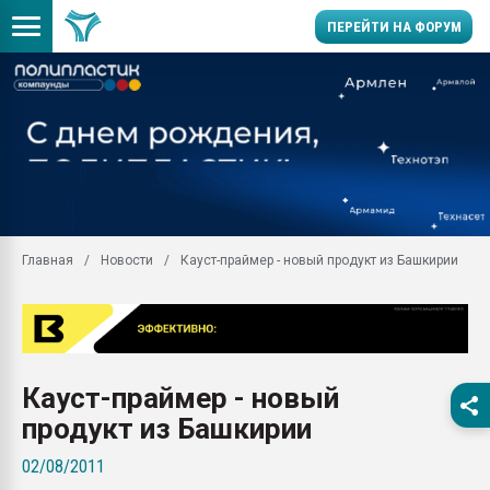
ПЕРЕЙТИ НА ФОРУМ
11.09.2020 Нанотрубки
универсальны, что рос
умельцы изготовили м
колонок полностью из 
Продажа готового бизн
производство SPC лам
цикла
Главная
Новости
Кауст-праймер - новый продукт из Башкирии
29.07.2026 ФРП помог 
заводу пластмасс" зах
ППЭ
Помощь в подборе мат
Кауст-праймер - новый
Вакуум-формовочные 
ближайшее подмосковье
продукт из Башкирии
Подмосковье, Москва
02/08/2011
28.07.2026 Автоматиза
первый план в перераб