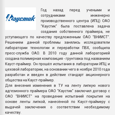
пластмасс
Год назад перед учеными и
28.07.2026 "Техноникол
сотрудниками инженерно
ситуацией на строител
производственного центра (ИПЦ) ОАО
"Каустик" была поставлена задача
создания собственного праймера, не
ПЕРЕЙТИ НА 
уступающего по качеству предложенным ОАО "ВНИИСТ".
Решением данной проблемы занялись исследователи
лаборатории технологии и переработки ПВХ, сообщила
пресс-служба ОАО. В 2010 году данной лабораторией
создана полимерная композиция - грунтовка под названием
Кауст-праймер. Он прошёл испытания в лаборатории ИПЦ и
цеховой лаборатории, на основании чего в ноябре 2010 года
разработан и введен в действие стандарт акционерного
общества на Кауст-праймер.
Для внесения изменения в ТУ на ленту липкую нового
адгезионного праймера ОАО "Каустик" заключил договор с
ОАО "ВНИИСТ" на проведение испытаний покрытия на
основе ленты липкой, нанесённой по Кауст-праймеру с
выдачей заключения о соответствии необходимому
качеству.