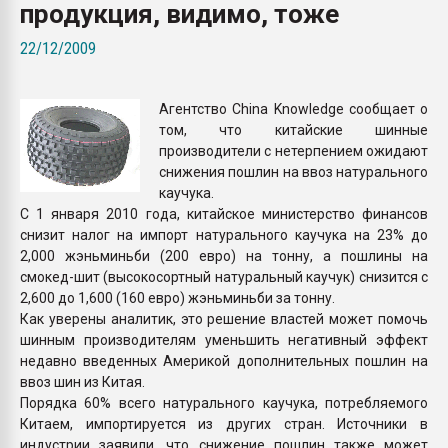
продукция, видимо, тоже
Armaloy PC/ABS-1IM че
22/12/2009
ПЕРЕЙТИ НА 
Агентство China Knowledge сообщает о
том, что китайские шинные
производители с нетерпением ожидают
снижения пошлин на ввоз натурального
каучука.
С 1 января 2010 года, китайское министерство финансов
снизит налог на импорт натурального каучука на 23% до
2,000 жэньминьби (200 евро) на тонну, а пошлины на
смокед-шит (высокосортный натуральный каучук) снизится с
2,600 до 1,600 (160 евро) жэньминьби за тонну.
Как уверены аналитик, это решение властей может помочь
шинным производителям уменьшить негативный эффект
недавно введенных Америкой дополнительных пошлин на
ввоз шин из Китая.
Порядка 60% всего натурального каучука, потребляемого
Китаем, импортируется из других стран. Источники в
индустрии заявили, что снижение пошлин также может