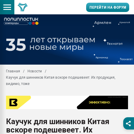
ПЕРЕЙТИ НА ФОРУМ
Помощь в подборе мат
Вакуум-формовочные 
ближайшее подмосковье
Подмосковье, Москва
28.07.2026 Автоматиза
первый план в перераб
Главная
Новости
пластмасс
Каучук для шинников Китая вскоре подешевеет. Их продукция,
28.07.2026 "Техноникол
видимо, тоже
ситуацией на строител
Всё, что касается выду
бутылок
Материал поверхности 
вакуумного формовани
Каучук для шинников Китая
вскоре подешевеет. Их
Продам отходы Компо
поликарбоната и АБС-п