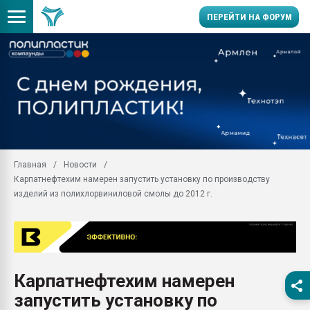
ПЕРЕЙТИ НА ФОРУМ
Помощь в подборе мат
Вакуум-формовочные 
ближайшее подмосковье
Подмосковье, Москва
28.07.2026 Автоматиза
первый план в перераб
Главная
Новости
пластмасс
Карпатнефтехим намерен запустить установку по производству
28.07.2026 "Техноникол
изделий из полихлорвиниловой смолы до 2012 г.
ситуацией на строител
Всё, что касается выду
бутылок
Материал поверхности 
вакуумного формовани
Карпатнефтехим намерен
запустить установку по
Продам отходы Компо
поликарбоната и АБС-п