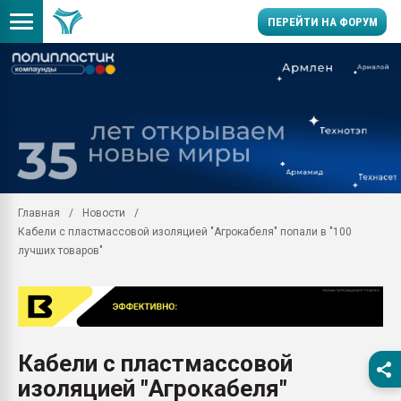
ПЕРЕЙТИ НА ФОРУМ
Продажа готового бизн
производство SPC лам
цикла
29.07.2026 ФРП помог 
заводу пластмасс" зах
ППЭ
Главная
Новости
Помощь в подборе мат
Кабели с пластмассовой изоляцией "Агрокабеля" попали в "100
Вакуум-формовочные 
лучших товаров"
ближайшее подмосковье
Подмосковье, Москва
28.07.2026 Автоматиза
первый план в перераб
пластмасс
Кабели с пластмассовой
28.07.2026 "Техноникол
изоляцией "Агрокабеля"
ситуацией на строител