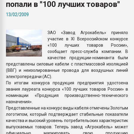
попали в "100 лучших товаров"
Всё, что касается выду
бутылок
13/02/2009
ПЕРЕЙТИ НА 
ЗАО «Завод Агрокабель» приняло
участие в XI Всероссийском конкурсе
«100 лучших товаров России»,
сообщает пресс-служба компании. В
качестве продукции-номинанта были
представлены силовые кабели с пластмассовой изоляцией
(ВВГ) и неизолированные провода для воздушных линий
электропередачи (АС).
По итогам конкурса продукция предприятия удостоена
звания лауреата конкурса «100 лучших товаров России» в
номинации «Продукция производственно-технического
назначения».
Представленные на конкурс виды кабеля отмечены Золотым
логотипом, который подтверждает стабильные показатели
качества и высокий уровень потребительских характеристик
выпускаемых товаров. Теперь завод «Агрокабель» может
официально маркировать свою продукцию