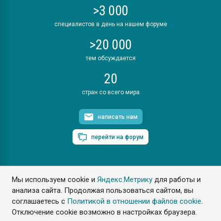
>3 000
специалистов в день на нашем форуме
>20 000
тем обсуждается
20
стран со всего мира
написать нам
перейти на форум
Мы используем cookie и
Яндекс.Метрику
для работы и
ПластЭксперт © 2006. Все права защищены
анализа сайта. Продолжая пользоваться сайтом, вы
Разрешается копирование материалов сайта с обязательной
ссылкой на www.e-plastic.ru
соглашаетесь с
Политикой в отношении файлов cookie
.
Отключение cookie возможно в настройках браузера.
Разработка сайта