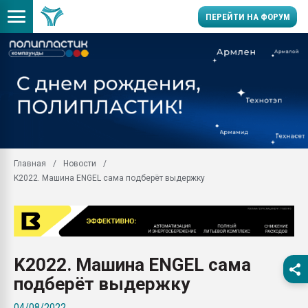
ПЕРЕЙТИ НА ФОРУМ
Помощь в подборе мат
Вакуум-формовочные 
ближайшее подмосковье
Подмосковье, Москва
28.07.2026 Автоматиза
первый план в перераб
Главная
Новости
пластмасс
K2022. Машина ENGEL сама подберёт выдержку
28.07.2026 "Техноникол
ситуацией на строител
Всё, что касается выду
бутылок
K2022. Машина ENGEL сама
Материал поверхности 
вакуумного формовани
подберёт выдержку
Продам отходы Компо
04/08/2022
поликарбоната и АБС-п