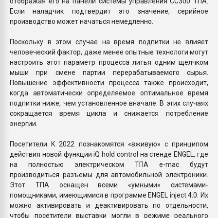
отображая его на панели системы управления CC300 ТПА.
Если наладчик подтвердит это значение, серийное
производство может начаться немедленно.
Поскольку в этом случае на время подпитки не влияет
человеческий фактор, даже менее опытные технологи могут
настроить этот параметр процесса литья одним щелчком
мыши при смене партии перерабатываемого сырья.
Повышение эффективности процесса также происходит,
когда автоматически определяемое оптимальное время
подпитки ниже, чем установленное вначале. В этих случаях
сокращается время цикла и снижается потребление
энергии.
Посетители K 2022 познакомятся «вживую» с принципом
действия новой функции iQ hold control на стенде ЕNGEL, где
на полностью электрическом ТПА e-mac будут
производиться разъемы для автомобильной электроники.
Этот ТПА оснащен всеми «умными» системами-
помощниками, имеющимися в программе ENGEL inject 4.0. Их
можно активировать и деактивировать по отдельности,
чтобы посетители выставки могли в режиме реального