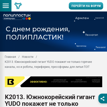
ПЕРЕЙТИ НА ФОРУМ
Продажа готового бизн
производство SPC лам
цикла
29.07.2026 ФРП помог 
заводу пластмасс" зах
ППЭ
Главная
Новости
Помощь в подборе мат
K2013. Южнокорейский гигант YUDO покажет не только горячие
Вакуум-формовочные 
каналы, но и роботы, периферию, прессформы для литья ПЭТ
ближайшее подмосковье
Подмосковье, Москва
28.07.2026 Автоматиза
первый план в перераб
пластмасс
K2013. Южнокорейский гигант
28.07.2026 "Техноникол
YUDO покажет не только
ситуацией на строител