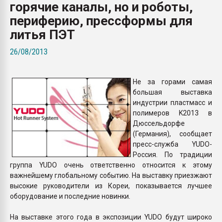
горячие каналы, но и роботы,
Всё, что касается выду
бутылок
периферию, прессформы для
литья ПЭТ
ПЕРЕЙТИ НА 
26/08/2013
Не за горами самая
большая выставка
индустрии пластмасс и
полимеров K2013 в
Дюссельдорфе
(Германия), сообщает
пресс-служба YUDO-
Россия. По традиции
группа YUDO очень ответственно относится к этому
важнейшему глобальному событию. На выставку приезжают
высокие руководители из Кореи, показывается лучшее
оборудование и последние новинки.
На выставке этого года в экспозиции YUDO будут широко