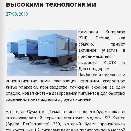
высокими технологиями
покупка, обмен
27/08/2013
ПЕРЕЙТИ НА 
Компания Sumitomo
(SHI) Demag, как
обычно, примет
активное участие в
приближающейся
выставке К2013 в
Дюссельдорфе.
Наиболее интересные и
инновационные темы экспозиции компании: скоростное
литье упаковки, производство тач-скрин экранов за одну
стадию, новая система дозирования пигментов для быстрых
изменений цвета изделий и другие новинки.
На стенде Сумитомо-Демаг в числе прочего будет показан
высокоскоростной термопластавтомат модели SP Systec
(Speed Performance) 280, который будет производить
тонкостенные 1,2-литровые ведра из полипропилена массой