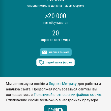
специалистов в день на нашем форуме
>20 000
тем обсуждается
20
стран со всего мира
написать нам
перейти на форум
Мы используем cookie и
Яндекс.Метрику
для работы и
ПластЭксперт © 2006. Все права защищены
анализа сайта. Продолжая пользоваться сайтом, вы
Разрешается копирование материалов сайта с обязательной
ссылкой на www.e-plastic.ru
соглашаетесь с
Политикой в отношении файлов cookie
.
Отключение cookie возможно в настройках браузера.
Разработка сайта
ПРИНЯТЬ