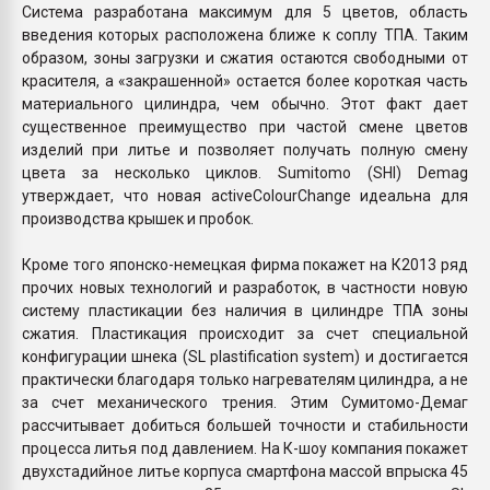
Система разработана максимум для 5 цветов, область
введения которых расположена ближе к соплу ТПА. Таким
образом, зоны загрузки и сжатия остаются свободными от
красителя, а «закрашенной» остается более короткая часть
материального цилиндра, чем обычно. Этот факт дает
существенное преимущество при частой смене цветов
изделий при литье и позволяет получать полную смену
цвета за несколько циклов. Sumitomo (SHI) Demag
утверждает, что новая activeColourChange идеальна для
производства крышек и пробок.
Кроме того японско-немецкая фирма покажет на К2013 ряд
прочих новых технологий и разработок, в частности новую
систему пластикации без наличия в цилиндре ТПА зоны
сжатия. Пластикация происходит за счет специальной
конфигурации шнека (SL plastification system) и достигается
практически благодаря только нагревателям цилиндра, а не
за счет механического трения. Этим Сумитомо-Демаг
рассчитывает добиться большей точности и стабильности
процесса литья под давлением. На К-шоу компания покажет
двухстадийное литье корпуса смартфона массой впрыска 45