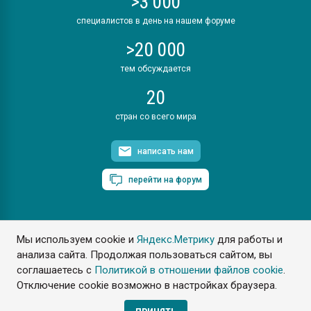
>3 000
специалистов в день на нашем форуме
>20 000
тем обсуждается
20
стран со всего мира
написать нам
перейти на форум
Мы используем cookie и
Яндекс.Метрику
для работы и
ПластЭксперт © 2006. Все права защищены
анализа сайта. Продолжая пользоваться сайтом, вы
Разрешается копирование материалов сайта с обязательной
ссылкой на www.e-plastic.ru
соглашаетесь с
Политикой в отношении файлов cookie
.
Отключение cookie возможно в настройках браузера.
Разработка сайта