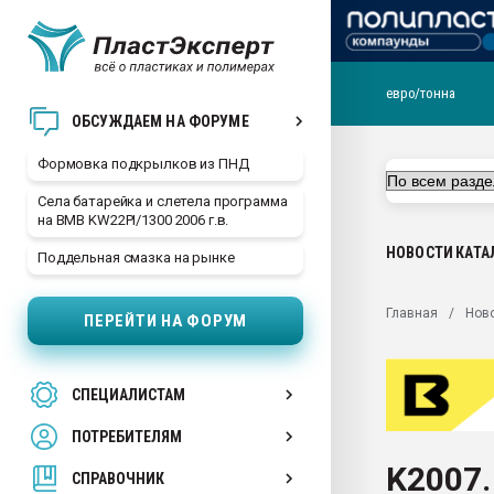
евро/тонна
Продажа готового бизн
ОБСУЖДАЕМ НА ФОРУМЕ
производство SPC лам
цикла
Формовка подкрылков из ПНД
29.07.2026 ФРП помог 
Села батарейка и слетела программа
заводу пластмасс" зах
на BMB KW22PI/1300 2006 г.в.
ППЭ
НОВОСТИ
КАТА
Поддельная смазка на рынке
Помощь в подборе мат
Вакуум-формовочные 
Главная
Нов
ПЕРЕЙТИ НА ФОРУМ
ближайшее подмосковье
Подмосковье, Москва
28.07.2026 Автоматиза
СПЕЦИАЛИСТАМ
первый план в перераб
пластмасс
ПОТРЕБИТЕЛЯМ
28.07.2026 "Техноникол
K2007.
ситуацией на строител
СПРАВОЧНИК