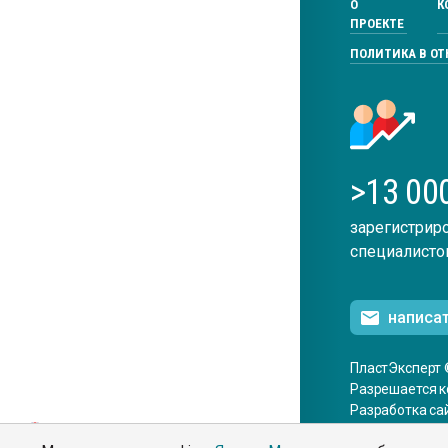
О
К
ПРОЕКТЕ
ПОЛИТИКА В О
>13 00
зарегистрир
специалисто
написа
ПластЭксперт 
Разрешается к
Разработка са
ENG