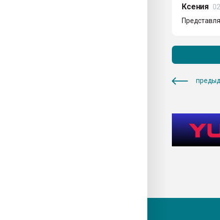
Ксения
02
Представля
предыд