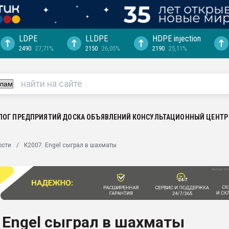
LDPE
LLDPE
HDPE injection
2490
27,71%
2150
26,05%
2190
25,11%
еса -
ината полного
"Ижевскому
ватить рынок
ЛОГ ПРЕДПРИЯТИЙ
ДОСКА ОБЪЯВЛЕНИЙ
КОНСУЛЬТАЦИОННЫЙ ЦЕНТР
ериала
машины:
ости
K2007. Engel сыграл в шахматы
, с.-в.
ция выходит на
отке
ь" довольна
 Engel сыграл в шахматы
ьном рынке