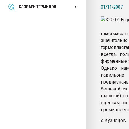
Всё, что касается выду
01/11/2007
СЛОВАРЬ ТЕРМИНОВ
бутылок
ПЕРЕЙТИ НА 
пластмасс п
значитель
термопласта
всегда, пол
фирменные э
Однако наи
павильоне
предназнач
бешеной ск
высотой) по
оценкам спе
промышленн
А.Кузнецов