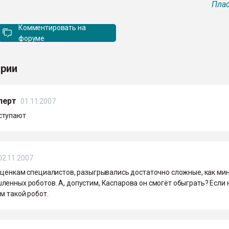
Плас
Комментировать на
форуме
рии
перт
01.11.2007
ступают
02.11.2007
 оценкам специалистов, разыгрывались достаточно сложные, как м
енных роботов. А, допустим, Каспарова он смогёт обыграть? Если н
м такой робот.