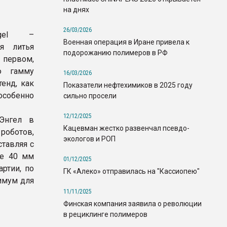
на днях
26/03/2026
ngel –
Военная операция в Иране привела к
ля литья
подорожанию полимеров в РФ
 первом,
ю гамму
16/03/2026
енд, как
Показатели нефтехимиков в 2025 году
особенно
сильно просели
12/12/2025
Энгел в
Кацевман жестко развенчал псевдо-
оботов,
экологов и РОП
ставляя с
ее 40 мм
01/12/2025
ртии, по
ГК «Алеко» отправилась на "Кассиопею"
имум для
11/11/2025
Финская компания заявила о революции
в рециклинге полимеров