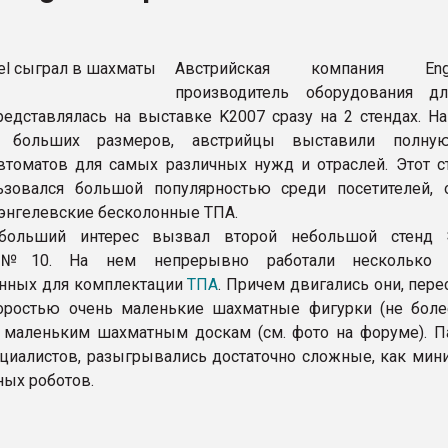
ва ПЭТ
Австрийская компания E
ФОРУМ
производитель оборудования д
редставлялась на выставке K2007 сразу на 2 стендах. На
но больших размеров, австрийцы выставили полну
втоматов для самых различных нужд и отраслей. Этот ст
ьзовался большой популярностью среди посетителей, 
нгелевские бесколонные ТПА.
больший интерес вызвал второй небольшой стенд 
 №10. На нем непрерывно работали несколько р
енных для комплектации
ТПА
. Причем двигались они, пере
оростью очень маленькие шахматные фигурки (не бол
 маленьким шахматным доскам (см. фото на форуме). Па
циалистов, разыгрывались достаточно сложные, как мин
ых роботов.