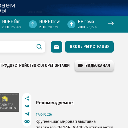
HDPE film
HDPE blow
PP hомо
2080
25,96%
2310
28,57%
2300
25,22%
ВХОД / РЕГИСТРАЦИЯ
ТРУДОУСТРОЙСТВО
ФОТОРЕПОРТАЖИ
ВИДЕОКАНАЛ
Рекомендуемое:
17/04/2026
Крупнейшая мировая выставка
пластмасс CHINAPLAS 2026 открывается