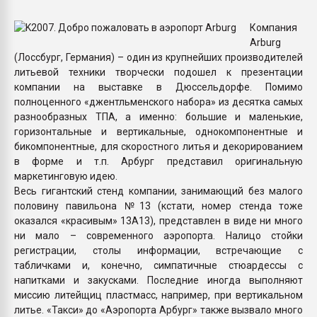
26.07.2022 "Сибирский т
намного дороже
Компания
Arburg
(Лоссбург, Германия) – один из крупнейших производителей
ПЕРЕЙТИ НА 
литьевой техники творчески подошел к презентации
компании на выставке в Дюссельдорфе. Помимо
полноценного «джентльменского набора» из десятка самых
разнообразных ТПА, а именно: большие и маленькие,
горизонтальные и вертикальные, однокомпонентные и
бикомпонентные, для скоростного литья и декорированием
в форме и т.п. Арбург представил оригинальную
маркетинговую идею.
Весь гигантский стенд компании, занимающий без малого
половину павильона №13 (кстати, номер стенда тоже
оказался «красивым» 13А13), представлен в виде ни много
ни мало – современного аэропорта. Налицо стойки
регистрации, столы информации, встречающие с
табличками и, конечно, симпатичные стюардессы с
напитками и закусками. Последние иногда выполняют
миссию литейщиц пластмасс, например, при вертикальном
литье. «Такси» до «Аэропорта Арбург» также вызвало много