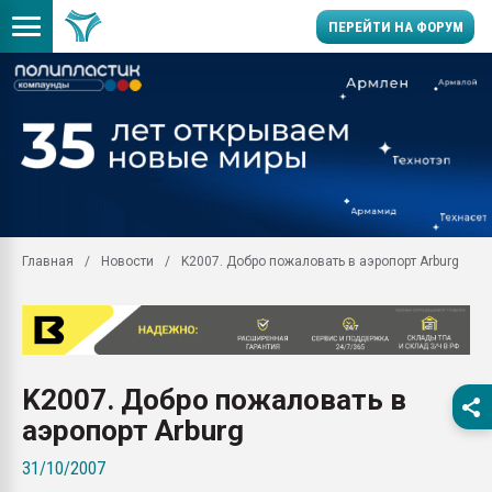
ПЕРЕЙТИ НА ФОРУМ
Вакуум-формовочные 
ближайшее подмосковье
Подмосковье, Москва
28.07.2026 Автоматиза
первый план в перераб
пластмасс
Главная
Новости
K2007. Добро пожаловать в аэропорт Arburg
28.07.2026 "Техноникол
ситуацией на строител
Всё, что касается выду
бутылок
Материал поверхности 
K2007. Добро пожаловать в
вакуумного формовани
аэропорт Arburg
Продам отходы Компо
поликарбоната и АБС-п
31/10/2007
Armaloy PC/ABS-1IM че