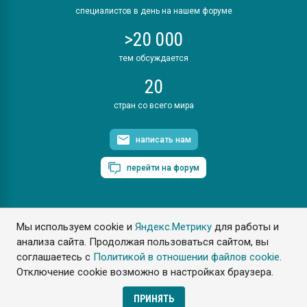
специалистов в день на нашем форуме
>20 000
тем обсуждается
20
стран со всего мира
написать нам
перейти на форум
Мы используем cookie и
Яндекс.Метрику
для работы и
ПластЭксперт © 2006. Все права защищены
анализа сайта. Продолжая пользоваться сайтом, вы
Разрешается копирование материалов сайта с обязательной
ссылкой на www.e-plastic.ru
соглашаетесь с
Политикой в отношении файлов cookie
.
Отключение cookie возможно в настройках браузера.
Разработка сайта
ПРИНЯТЬ