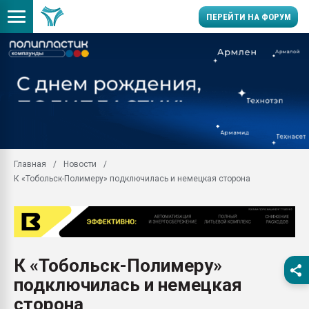
ПЕРЕЙТИ НА ФОРУМ
Помощь в подборе мат
Вакуум-формовочные 
ближайшее подмосковье
Подмосковье, Москва
28.07.2026 Автоматиза
первый план в перераб
Главная
Новости
пластмасс
К «Тобольск-Полимеру» подключилась и немецкая сторона
28.07.2026 "Техноникол
ситуацией на строител
Всё, что касается выду
бутылок
К «Тобольск-Полимеру»
Материал поверхности 
вакуумного формовани
подключилась и немецкая
Продам отходы Компо
сторона
поликарбоната и АБС-п