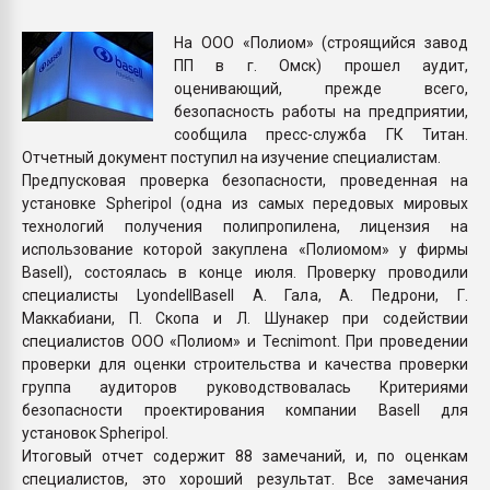
Всё, что касается выду
бутылок
На ООО «Полиом» (строящийся завод
ПП в г. Омск) прошел аудит,
оценивающий, прежде всего,
ПЕРЕЙТИ НА 
безопасность работы на предприятии,
сообщила пресс-служба ГК Титан.
Отчетный документ поступил на изучение специалистам.
Предпусковая проверка безопасности, проведенная на
установке Spheripol (одна из самых передовых мировых
технологий получения полипропилена, лицензия на
использование которой закуплена «Полиомом» у фирмы
Basell), состоялась в конце июля. Проверку проводили
специалисты LyondellBasell А. Гала, А. Педрони, Г.
Маккабиани, П. Скопа и Л. Шунакер при содействии
специалистов ООО «Полиом» и Tecnimont. При проведении
проверки для оценки строительства и качества проверки
группа аудиторов руководствовалась Критериями
безопасности проектирования компании Basell для
установок Spheripol.
Итоговый отчет содержит 88 замечаний, и, по оценкам
специалистов, это хороший результат. Все замечания