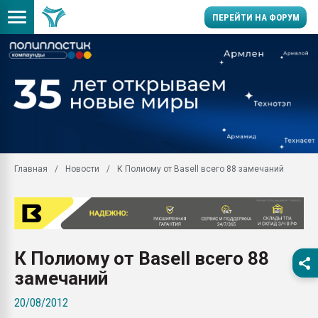
ПЕРЕЙТИ НА ФОРУМ
Продажа готового бизн
производство SPC лам
цикла
29.07.2026 ФРП помог 
заводу пластмасс" зах
ППЭ
Главная
Новости
К Полиому от Basell всего 88 замечаний
Помощь в подборе мат
Вакуум-формовочные 
ближайшее подмосковье
Подмосковье, Москва
28.07.2026 Автоматиза
К Полиому от Basell всего 88
первый план в перераб
пластмасс
замечаний
28.07.2026 "Техноникол
20/08/2012
ситуацией на строител