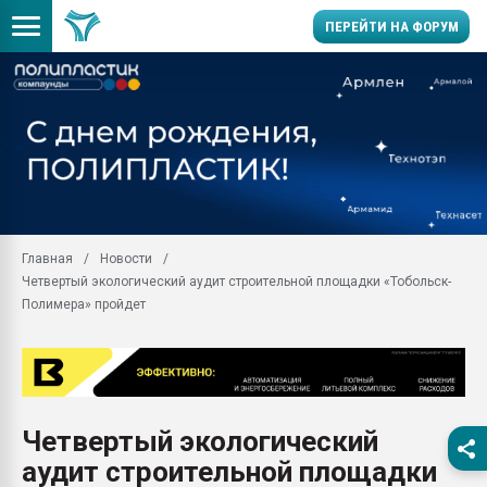
ПЕРЕЙТИ НА ФОРУМ
Продажа готового бизн
производство SPC лам
цикла
29.07.2026 ФРП помог 
заводу пластмасс" зах
ППЭ
Главная
Новости
Помощь в подборе мат
Четвертый экологический аудит строительной площадки «Тобольск-
Вакуум-формовочные 
Полимера» пройдет
ближайшее подмосковье
Подмосковье, Москва
28.07.2026 Автоматиза
первый план в перераб
пластмасс
Четвертый экологический
28.07.2026 "Техноникол
аудит строительной площадки
ситуацией на строител