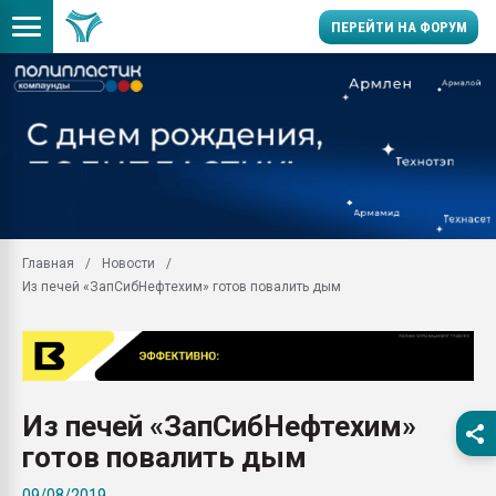
ПЕРЕЙТИ НА ФОРУМ
Вакуум-формовочные 
ближайшее подмосковье
Подмосковье, Москва
28.07.2026 Автоматиза
первый план в перераб
пластмасс
Главная
Новости
28.07.2026 "Техноникол
Из печей «ЗапСибНефтехим» готов повалить дым
ситуацией на строител
Всё, что касается выду
бутылок
Материал поверхности 
вакуумного формовани
Из печей «ЗапСибНефтехим»
Продам отходы Компо
готов повалить дым
поликарбоната и АБС-п
Armaloy PC/ABS-1IM че
09/08/2019