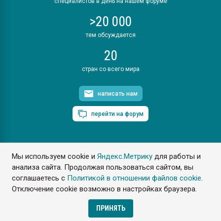
специалистов в день на нашем форуме
>20 000
тем обсуждается
20
стран со всего мира
написать нам
перейти на форум
Мы используем cookie и
Яндекс.Метрику
для работы и
ПластЭксперт © 2006. Все права защищены
анализа сайта. Продолжая пользоваться сайтом, вы
Разрешается копирование материалов сайта с обязательной
ссылкой на www.e-plastic.ru
соглашаетесь с
Политикой в отношении файлов cookie
.
Отключение cookie возможно в настройках браузера.
Разработка сайта
ПРИНЯТЬ