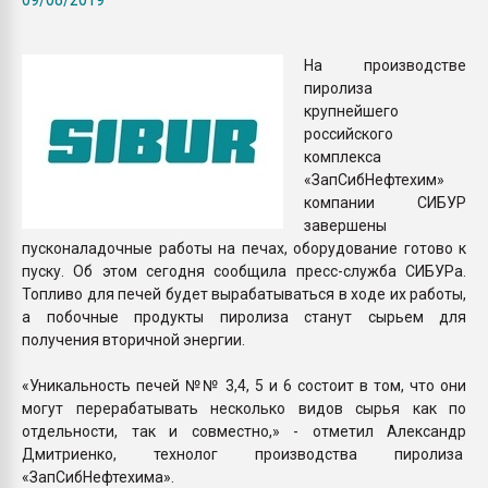
26.07.2022 "Сибирский т
намного дороже
На производстве
пиролиза
ПЕРЕЙТИ НА 
крупнейшего
российского
комплекса
«ЗапСибНефтехим»
компании СИБУР
завершены
пусконаладочные работы на печах, оборудование готово к
пуску. Об этом сегодня сообщила пресс-служба СИБУРа.
Топливо для печей будет вырабатываться в ходе их работы,
а побочные продукты пиролиза станут сырьем для
получения вторичной энергии.
«Уникальность печей №№ 3,4, 5 и 6 состоит в том, что они
могут перерабатывать несколько видов сырья как по
отдельности, так и совместно,» - отметил Александр
Дмитриенко, технолог производства пиролиза
«ЗапСибНефтехима».