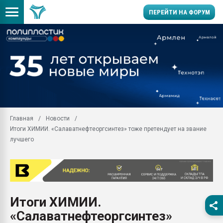
ПЕРЕЙТИ НА ФОРУМ
Продажа готового бизн
производство SPC лам
цикла
29.07.2026 ФРП помог 
заводу пластмасс" зах
ППЭ
Главная
Новости
Помощь в подборе мат
Итоги ХИМИИ. «Салаватнефтеоргсинтез» тоже претендует на звание
Вакуум-формовочные 
лучшего
ближайшее подмосковье
Подмосковье, Москва
28.07.2026 Автоматиза
первый план в перераб
пластмасс
Итоги ХИМИИ.
28.07.2026 "Техноникол
«Салаватнефтеоргсинтез»
ситуацией на строител