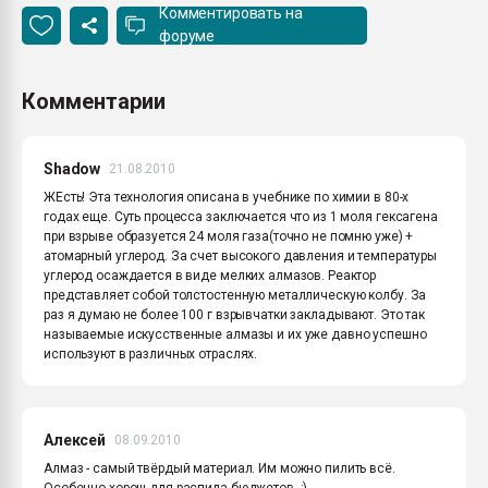
Комментировать на
форуме
Комментарии
Shadow
21.08.2010
ЖЕсть! Эта технология описана в учебнике по химии в 80-х
годах еще. Суть процесса заключается что из 1 моля гексагена
при взрыве образуется 24 моля газа(точно не помню уже) +
атомарный углерод. За счет высокого давления и температуры
углерод осаждается в виде мелких алмазов. Реактор
представляет собой толстостенную металлическую колбу. За
раз я думаю не более 100 г взрывчатки закладывают. Это так
называемые искусственные алмазы и их уже давно успешно
используют в различных отраслях.
Алексей
08.09.2010
Алмаз - самый твёрдый материал. Им можно пилить всё.
Особенно хорош для распила бюджетов. :)