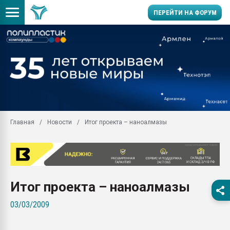
ПЕРЕЙТИ НА ФОРУМ
Помощь в подборе мат
Вакуум-формовочные 
ближайшее подмосковье
Подмосковье, Москва
28.07.2026 Автоматиза
первый план в перераб
Главная
Новости
Итог проекта – наноалмазы
пластмасс
28.07.2026 "Техноникол
ситуацией на строител
Всё, что касается выду
бутылок
Итог проекта – наноалмазы
Материал поверхности 
03/03/2009
вакуумного формовани
Продам отходы Компо
поликарбоната и АБС-п