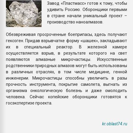
Завод «Пластмасс» готов к тому, чтобы
Armaloy PC/ABS-1IM че
удивить Россию. Оборонщики первыми
в стране начали уникальный проект –
ПЕРЕЙТИ НА 
производство наноалмазов.
Обезвреживая просроченные боеприпасы, здесь получают
гексоген. Придав взрывчатке форму «шашек», закладывают
их в специальный реактор. В железной камере
осуществляется взрыв, в результате которого на свет
появляются алмазные микрочастицы. Искусственные
родственники природных алмазов могут быть использованы
в различных отраслях, в том числе медицине, генной
инженерии. Микрочастицы способны увеличить в разы
прочность инструмента, покрытие самолета, выгнать из
организма онкологическую болезнь и даже омолодить
человека. Сейчас копейские оборонщики готовятся к
госэкспертизе проекта.
kr.oblast74.ru