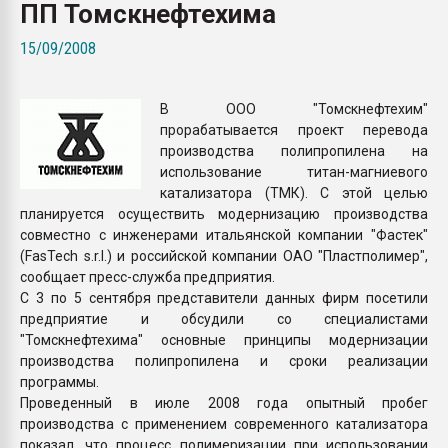
ПП Томскнефтехима
Armaloy PC/ABS-1IM че
15/09/2008
ПЕРЕЙТИ НА 
В ООО "Томскнефтехим"
прорабатывается проект перевода
производства полипропилена на
использование титан-магниевого
катализатора (ТМК). С этой целью
планируется осуществить модернизацию производства
совместно с инженерами итальянской компании "Фастек"
(FasTech s.r.l.) и российской компании ОАО "Пластполимер",
сообщает пресс-служба предприятия.
С 3 по 5 сентября представители данных фирм посетили
предприятие и обсудили со специалистами
"Томскнефтехима" основные принципы модернизации
производства полипропилена и сроки реализации
программы.
Проведенный в июле 2008 года опытный пробег
производства с применением современного катализатора
показал, что процесс полимеризации при использовании