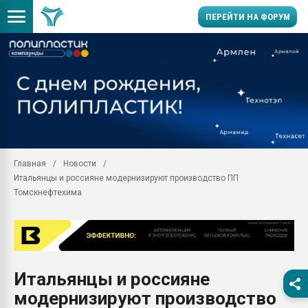
ПЕРЕЙТИ НА ФОРУМ
Помощь в подборе мат
Вакуум-формовочные 
ближайшее подмосковье
Подмосковье, Москва
28.07.2026 Автоматиза
первый план в перераб
Главная
Новости
пластмасс
Итальянцы и россияне модернизируют производство ПП
28.07.2026 "Техноникол
Томскнефтехима
ситуацией на строител
Всё, что касается выду
бутылок
Материал поверхности 
вакуумного формовани
Итальянцы и россияне
модернизируют производство
Продам отходы Компо
поликарбоната и АБС-п