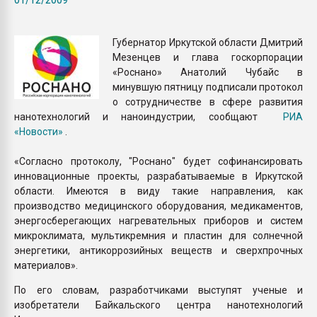
Всё, что касается выду
бутылок
Губернатор Иркутской области Дмитрий
Мезенцев и глава госкорпорации
ПЕРЕЙТИ НА 
«Роснано» Анатолий Чубайс в
минувшую пятницу подписали протокол
о сотрудничестве в сфере развития
нанотехнологий и наноиндустрии, сообщают
РИА
«Новости»
.
«Согласно протоколу, "Роснано" будет софинансировать
инновационные проекты, разрабатываемые в Иркутской
области. Имеются в виду такие направления, как
производство медицинского оборудования, медикаментов,
энергосберегающих нагревательных приборов и систем
микроклимата, мультикремния и пластин для солнечной
энергетики, антикоррозийных веществ и сверхпрочных
материалов».
По его словам, разработчиками выступят ученые и
изобретатели Байкальского центра нанотехнологий