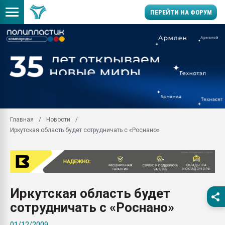
ПЕРЕЙТИ НА ФОРУМ
Продажа готового бизн
производство SPC лам
цикла
29.07.2026 ФРП помог 
заводу пластмасс" зах
ППЭ
Главная
Новости
Помощь в подборе мат
Иркутская область будет сотрудничать с «Роснано»
Вакуум-формовочные 
ближайшее подмосковье
Подмосковье, Москва
28.07.2026 Автоматиза
первый план в перераб
Иркутская область будет
пластмасс
сотрудничать с «Роснано»
28.07.2026 "Техноникол
ситуацией на строител
01/12/2009