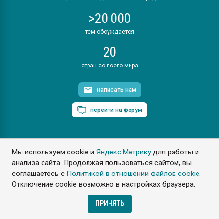
>20 000
тем обсуждается
20
стран со всего мира
написать нам
перейти на форум
Мы используем cookie и
Яндекс.Метрику
для работы и
ПластЭксперт © 2006. Все права защищены
анализа сайта. Продолжая пользоваться сайтом, вы
Разрешается копирование материалов сайта с обязательной
ссылкой на www.e-plastic.ru
соглашаетесь с
Политикой в отношении файлов cookie
.
Отключение cookie возможно в настройках браузера.
Разработка сайта
ПРИНЯТЬ