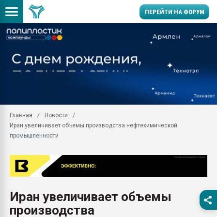
ПЕРЕЙТИ НА ФОРУМ
Продажа готового бизн
производство SPC лам
цикла
29.07.2026 ФРП помог 
заводу пластмасс" зах
ППЭ
Главная
Новости
Помощь в подборе мат
Иран увеличивает объемы производства нефтехимической
Вакуум-формовочные 
промышленности
ближайшее подмосковье
Подмосковье, Москва
28.07.2026 Автоматиза
первый план в перераб
пластмасс
Иран увеличивает объемы
28.07.2026 "Техноникол
производства
ситуацией на строител