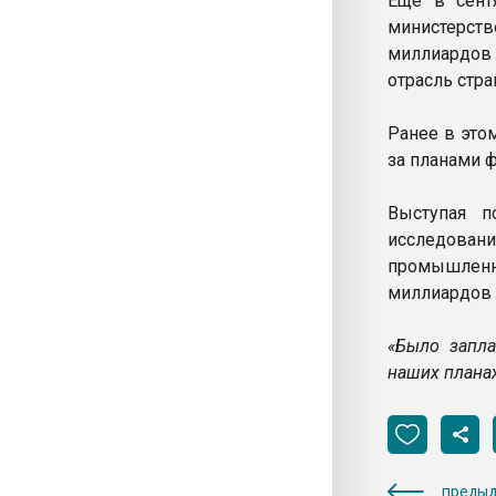
Еще в сент
министерст
миллиардов 
отрасль стр
Ранее в это
за планами 
Выступая п
исследовани
промышленно
миллиардов 
«Было запла
наших планах
предыд