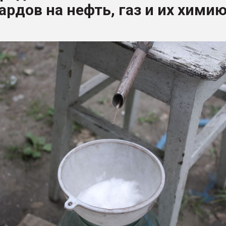
рдов на нефть, газ и их хими
рный цвет
ФОРУМ