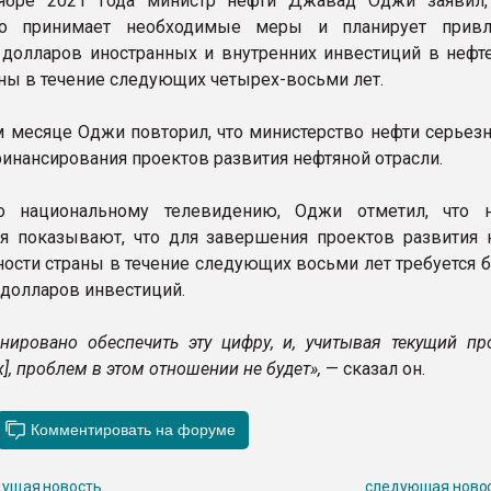
ябре 2021 года министр нефти Джавад Оджи заявил,
во принимает необходимые меры и планирует привл
долларов иностранных и внутренних инвестиций в нефт
аны в течение следующих четырех-восьми лет.
м месяце Оджи повторил, что министерство нефти серьезн
финансирования проектов развития нефтяной отрасли.
о национальному телевидению, Оджи отметил, что 
я показывают, что для завершения проектов развития 
сти страны в течение следующих восьми лет требуется б
долларов инвестиций.
нировано обеспечить эту цифру, и, учитывая текущий про
], проблем в этом отношении не будет»,
— сказал он.
ущая новость
следующая ново