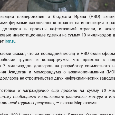
низации планирования и бюджета Ирана (PBO) заяви
ыми фирмами заключены контракты на инвестиции в ра
 долларов в проекты нефтегазовой отрасли, и вско
овые инвестиционные сделки на сумму 10 миллиардов д
шет
Iran.ru
.
земи сказал, что за последний месяц в PBO были сфор
рабочие группы и консорциумы, что привело к под
а 7 миллиардов долларов на разработку совместного н
ния Азадеган и меморандума о взаимопонимании (МО
долларов на строительство двух нефтехимических заводов
готовим к награждению еще проекты на сумму 10 ми
оэтому необходимо использовать различные методы и ин
ения необходимых ресурсов»,
— сказал Мирказеми.