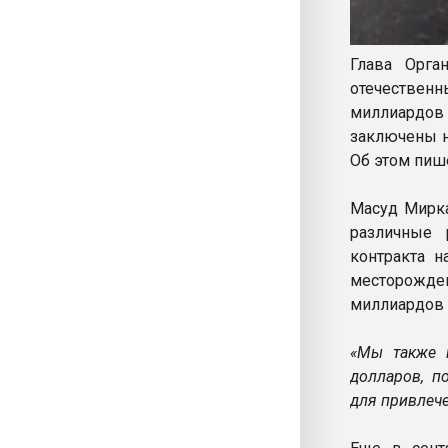
Глава Орга
отечественн
миллиардов
заключены н
Об этом пи
Масуд Мирка
различные 
контракта н
месторожде
миллиардов 
«Мы также 
долларов, п
для привлеч