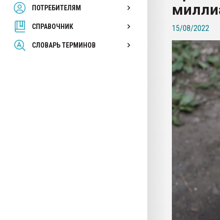
миллиа
ПОТРЕБИТЕЛЯМ
Armaloy PC/ABS-1IM че
СПРАВОЧНИК
15/08/2022
ПЕРЕЙТИ НА 
СЛОВАРЬ ТЕРМИНОВ