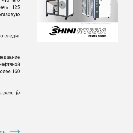
 что его
ечь 125
егазовую
о следит
недавние
нефтяной
олее 160
гресс [в
сть