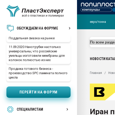
евро/тонна
Помощь в подборе мат
ОБСУЖДАЕМ НА ФОРУМЕ
Вакуум-формовочные 
Поддельная смазка на рынке
ближайшее подмосковье
Подмосковье, Москва
11.09.2020 Нанотрубки настолько
универсальны, что российские
28.07.2026 Автоматиза
умельцы изготовили мембраны для
первый план в перераб
НОВОСТИ
КАТА
колонок полностью из них
пластмасс
Продажа готового бизнеса -
28.07.2026 "Техноникол
Главная
Нов
производство SPC ламината полного
ситуацией на строител
цикла
Всё, что касается выду
бутылок
ПЕРЕЙТИ НА ФОРУМ
Материал поверхности 
вакуумного формовани
Иран 
СПЕЦИАЛИСТАМ
Продам отходы Компо
поликарбоната и АБС-п