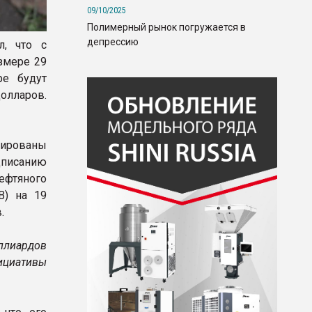
09/10/2025
Полимерный рынок погружается в
депрессию
л, что с
змере 29
ре будут
олларов.
мированы
писанию
ефтяного
В) на 19
.
ллиардов
ициативы