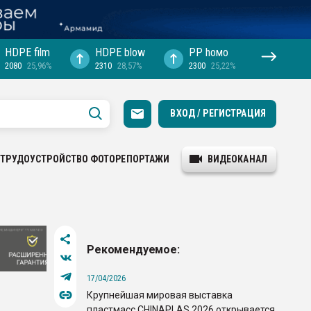
HDPE film
HDPE blow
PP hомо
2080
25,96%
2310
28,57%
2300
25,22%
ВХОД / РЕГИСТРАЦИЯ
ТРУДОУСТРОЙСТВО
ФОТОРЕПОРТАЖИ
ВИДЕОКАНАЛ
Рекомендуемое:
17/04/2026
Крупнейшая мировая выставка
пластмасс CHINAPLAS 2026 открывается