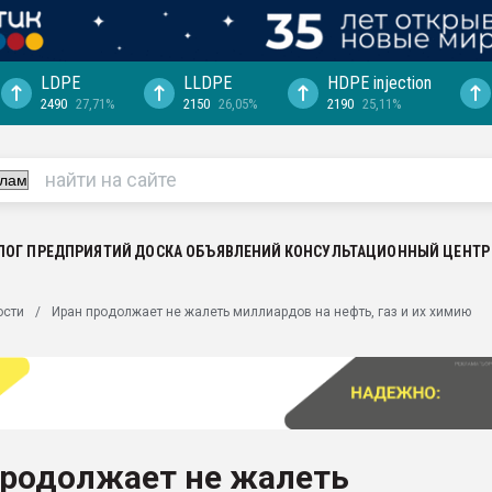
LDPE
LLDPE
HDPE injection
2490
27,71%
2150
26,05%
2190
25,11%
ериала
машины:
, с.-в.
ция выходит на
отке
ЛОГ ПРЕДПРИЯТИЙ
ДОСКА ОБЪЯВЛЕНИЙ
КОНСУЛЬТАЦИОННЫЙ ЦЕНТР
ь" довольна
ости
Иран продолжает не жалеть миллиардов на нефть, газ и их химию
ьном рынке
ва ПЭТ
пуансона для
я
продолжает не жалеть
зиция
ластика