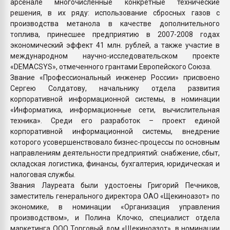
арсенале многочисленные конкретные технические
решения, в их ряду: использование сбросных газов с
производства метанола в качестве дополнительного
топлива, принесшее предприятию в 2007-2008 годах
экономический эффект 41 млн. рублей, а также участие в
международном научно-исследовательском проекте
«DEMACSYS», отмеченного грантами Европейского Союза.
Звание «Профессиональный инженер России» присвоено
Сергею Солдатову, начальнику отдела развития
корпоративной информационной системы, в номинации
«Информатика, информационные сети, вычислительная
техника». Среди его разработок – проект единой
корпоративной информационной системы, внедрение
которого усовершенствовало бизнес-процессы по основным
направлениям деятельности предприятий: снабжение, сбыт,
складская логистика, финансы, бухгалтерия, юридическая и
налоговая службы.
Звания Лауреата были удостоены Григорий Печников,
заместитель генерального директора ОАО «Щекиноазот» по
экономике, в номинации «Организация управления
производством», и Полина Клочко, специалист отдела
маркетинга ООО Торговый дом «Щекиноазот», в номинации