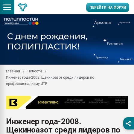
ПЕРЕЙТИ НА ФОРУМ
Продажа готового бизн
производство SPC лам
цикла
29.07.2026 ФРП помог 
заводу пластмасс" зах
ППЭ
Главная
Новости
Помощь в подборе мат
Инженер года-2008. Щекиноазот среди лидеров по
Вакуум-формовочные 
профессионализму ИТР
ближайшее подмосковье
Подмосковье, Москва
28.07.2026 Автоматиза
первый план в перераб
пластмасс
Инженер года-2008.
28.07.2026 "Техноникол
Щекиноазот среди лидеров по
ситуацией на строител