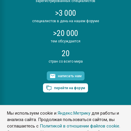
зарегистрированных специалистов
>3 000
специалистов в день на нашем форуме
>20 000
тем обсуждается
20
стран со всего мира
написать нам
перейти на форум
Мы используем cookie и
Яндекс.Метрику
для работы и
ПластЭксперт © 2006. Все права защищены
анализа сайта. Продолжая пользоваться сайтом, вы
Разрешается копирование материалов сайта с обязательной
ссылкой на www.e-plastic.ru
соглашаетесь с
Политикой в отношении файлов cookie
.