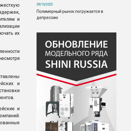
09/10/2025
в жесткую
Полимерный рынок погружается в
держек,
депрессию
ителям и
ализации
ючать их
ленности
 несмотря
ставлены
ейских и
тановки
ентов.
ейские и
омпаний:
рованные