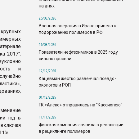
на днях
26/03/2026
Военная операция в Иране привела к
крупных
подорожанию полимеров в РФ
лимерных
16/03/2026
териале
Показатели нефтехимиков в 2025 году
ка 2017".
сильно просели
уклонно
ность и
12/12/2025
случайно
Кацевман жестко развенчал псевдо-
астика»,
экологов и РОП
дованию,
01/12/2025
ГК «Алеко» отправилась на "Кассиопею"
изменение
ий год в
11/11/2025
Финская компания заявила о революции
 включая
в рециклинге полимеров
 11%.