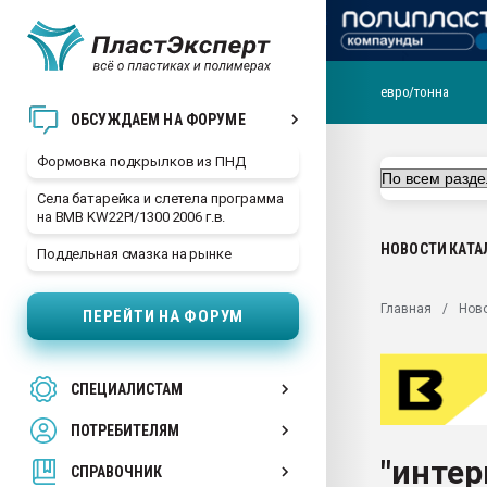
евро/тонна
Продажа готового бизн
ОБСУЖДАЕМ НА ФОРУМЕ
производство SPC лам
цикла
Формовка подкрылков из ПНД
29.07.2026 ФРП помог 
Села батарейка и слетела программа
заводу пластмасс" зах
на BMB KW22PI/1300 2006 г.в.
ППЭ
НОВОСТИ
КАТА
Поддельная смазка на рынке
Помощь в подборе мат
Вакуум-формовочные 
Главная
Нов
ПЕРЕЙТИ НА ФОРУМ
ближайшее подмосковье
Подмосковье, Москва
28.07.2026 Автоматиза
СПЕЦИАЛИСТАМ
первый план в перераб
пластмасс
ПОТРЕБИТЕЛЯМ
28.07.2026 "Техноникол
"интер
ситуацией на строител
СПРАВОЧНИК