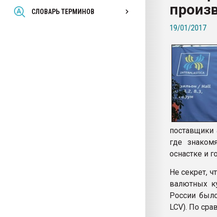
произ
Всё, что касается выду
СЛОВАРЬ ТЕРМИНОВ
бутылок
19/01/2017
ПЕРЕЙТИ НА 
поставщики 
где знаком
оснастке и 
Не секрет, 
валютных ку
России было
LCV). По ср