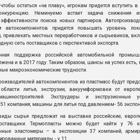
, чтобы остаться «на плаву», игрокам придется вступить 
нкуренцию. Неминуемо встает задача снижения из
эффективности поиска новых партнеров. Автопроизвод
м автокомпонентов придется повышать уровень лок
, привлекать местных переработчиков и сырьевиков, вкл
дную сеть поставщиков с перспективой экспорта.
енная поддержка российской автомобильной промыш
жена и в 2017 году. Таким образом, шансы на успех есть,
ные макроэкономические трудности.
оизводителей автокомпонентов из пластмасс будут пред
области литья, экструзии, вакуумформовки от европ
машиностроителей. Экструдеры и экструзионные ус
151 компания; машины для литья под давлением- 56 экспон
виды сырья предложат на выставке российские, европ
поставщики. Термопласты можно будет найти у 76 к
ичные эластомеры – в экспозиции 37 компаний, арми
ированные материалы - у 11.