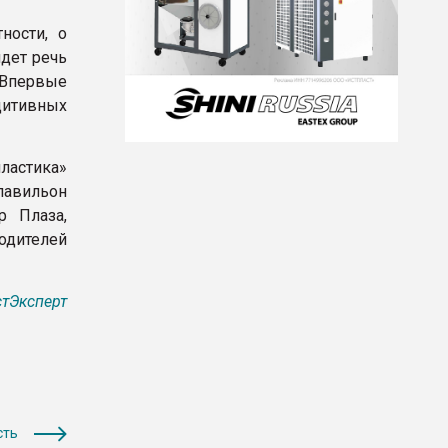
ности, о
йдет речь
 Впервые
дитивных
пластика»
павильон
р Плаза,
одителей
тЭксперт
сть