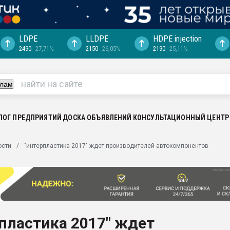
LDPE
LLDPE
HDPE injection
2490
27,71%
2150
26,05%
2190
25,11%
еса -
ината полного
"Ижевскому
ватить рынок
ЛОГ ПРЕДПРИЯТИЙ
ДОСКА ОБЪЯВЛЕНИЙ
КОНСУЛЬТАЦИОННЫЙ ЦЕНТР
ериала
машины:
ости
"интерпластика 2017" ждет производителей автокомпонентов
, с.-в.
ция выходит на
отке
ь" довольна
пластика 2017" ждет
ьном рынке