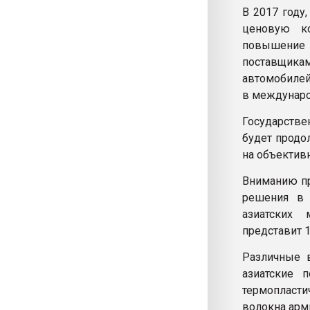
В 2017 году
ценовую ко
повышение 
поставщика
автомобилей
в междунаро
Государств
будет продол
на объектив
Вниманию пр
решения в 
азиатских 
представит 
Различные 
азиатские 
термопласт
волокна арм