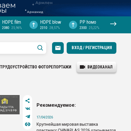
HDPE film
HDPE blow
PP hомо
2080
25,96%
2310
28,57%
2300
25,22%
ВХОД / РЕГИСТРАЦИЯ
ТРУДОУСТРОЙСТВО
ФОТОРЕПОРТАЖИ
ВИДЕОКАНАЛ
Рекомендуемое:
17/04/2026
Крупнейшая мировая выставка
пластмасс CHINAPLAS 2026 открывается