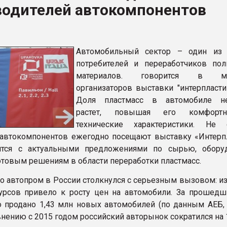
водителей автокомпонентов
ва ПЭТ
ФОРУМ
Автомобильный сектор – один из 
потребителей и переработчиков по
материалов. говорится в ма
организаторов выставки "интерпласти
Доля пластмасс в автомобиле не
растет, повышая его комфорт
технические характеристики. Не 
автокомпонентов ежегодно посещают выставку «Интерпл
ятся с актуальными предложениями по сырью, обору
готовым решениям в области переработки пластмасс.
что автопром в России столкнулся с серьезным вызовом: 
рсов привело к росту цен на автомобили. За прошедш
 продано 1,43 млн новых автомобилей (по данным АЕБ,
авнению с 2015 годом российский авторынок сократился на