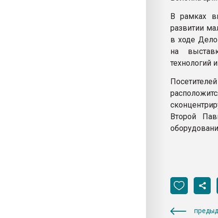
В рамках в
развитии ма
в ходе Дело
на выставк
технологий и
Посетителей
расположитс
сконцентри
Второй Пав
оборудования
предыд