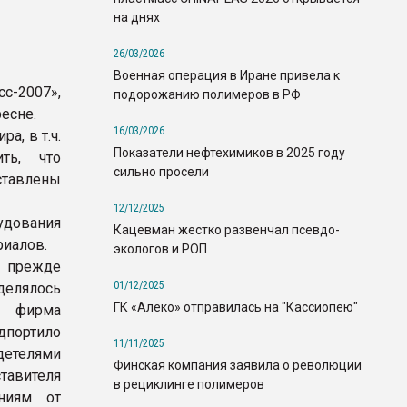
на днях
26/03/2026
Военная операция в Иране привела к
с-2007»,
подорожанию полимеров в РФ
есне.
16/03/2026
а, в т.ч.
Показатели нефтехимиков в 2025 году
ть, что
сильно просели
авлены
12/12/2025
дования
Кацевман жестко развенчал псевдо-
риалов.
экологов и РОП
 прежде
01/12/2025
елялось
ГК «Алеко» отправилась на "Кассиопею"
, фирма
портило
11/11/2025
детелями
Финская компания заявила о революции
тавителя
в рециклинге полимеров
ениям от