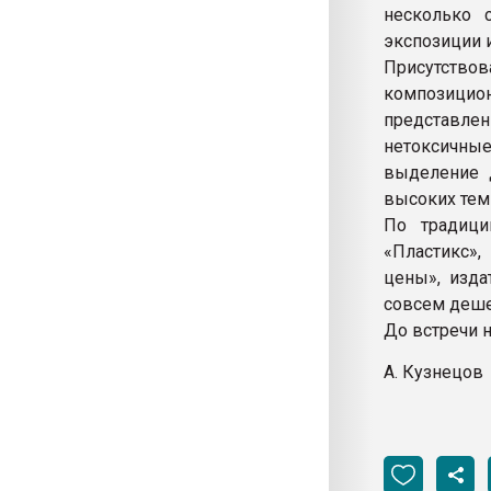
несколько 
экспозиции 
Присутство
композицио
представле
нетоксичн
выделение 
высоких тем
По традици
«Пластикс»,
цены», изда
совсем деше
До встречи 
А. Кузнецов