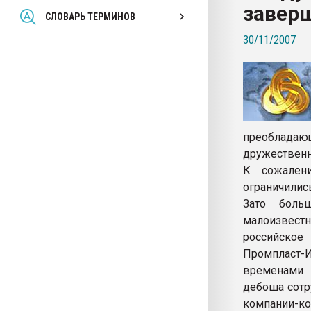
завер
Всё, что касается выду
СЛОВАРЬ ТЕРМИНОВ
бутылок
30/11/2007
ПЕРЕЙТИ НА 
преоблад
дружественн
К сожалени
ограничилис
Зато боль
малоизвес
российское
Промпласт
временами 
дебоша сотр
компании-к