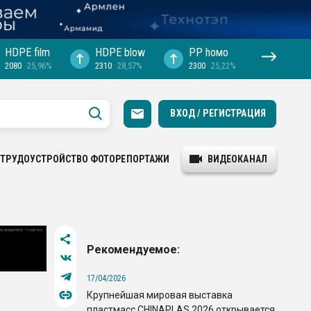
HDPE film
HDPE blow
PP hомо
2080
25,96%
2310
28,57%
2300
25,22%
ВХОД / РЕГИСТРАЦИЯ
ТРУДОУСТРОЙСТВО
ФОТОРЕПОРТАЖИ
ВИДЕОКАНАЛ
Рекомендуемое:
17/04/2026
Крупнейшая мировая выставка
пластмасс CHINAPLAS 2026 открывается