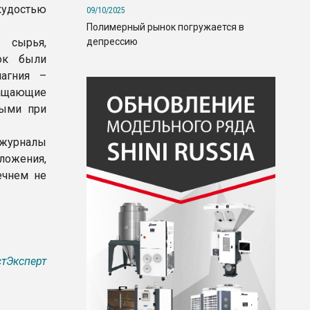
кудостью
09/10/2025
Полимерный рынок погружается в
депрессию
 сырья,
ок были
агния –
ащающие
ными при
журналы
ложения,
ечнем не
тЭксперт