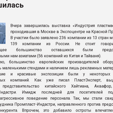
шилась
ва ПЭТ
ФОРУМ
Вчера завершилась выставка «Индустрия пластмас
проходившая в Москве в Экспоцентре на Красной Пр
В участии было заявлено 236 компании из 13 стран мир
139 компании из России. Не стоит говори
ающее большинство оставшихся были предст
ыми нам азиатами (56 компаний из Китая и Тайваня).
ю, большинство европейских производителей обору
ь маленькими стендами и наличием лишь рекламных мате
шие и красивые экспозиции были у некоторых
тных компаний. Как уже писал ПластЭксперт, выд
 представительство китайского Хайтиана, Аквафор
-Индастри. Имидж последней для посетителей под
агрессивное поведение персонала. Так, мы стали сви
удника Промпласт-Индастри, направленного против предс
онкурента. Впрочем, это добавило остроты впечатл