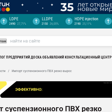
LDPE
LLDPE
HDPE injection
2490
27,71%
2150
26,05%
2190
25,11%
ериала
машины:
, с.-в.
ция выходит на
отке
ЛОГ ПРЕДПРИЯТИЙ
ДОСКА ОБЪЯВЛЕНИЙ
КОНСУЛЬТАЦИОННЫЙ ЦЕНТР
ь" довольна
ости
Импорт суспензионного ПВХ резко вырос
ьном рынке
ва ПЭТ
пуансона для
я
 суспензионного ПВХ резко
зиция
ластика