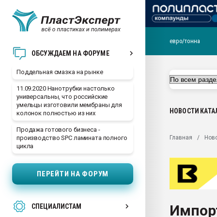
евро/тонна
Помощь в подборе мат
ОБСУЖДАЕМ НА ФОРУМЕ
Вакуум-формовочные 
Поддельная смазка на рынке
ближайшее подмосковье
Подмосковье, Москва
11.09.2020 Нанотрубки настолько
универсальны, что российские
28.07.2026 Автоматиза
умельцы изготовили мембраны для
первый план в перераб
НОВОСТИ
КАТА
колонок полностью из них
пластмасс
Продажа готового бизнеса -
28.07.2026 "Техноникол
Главная
Нов
производство SPC ламината полного
ситуацией на строител
цикла
Всё, что касается выду
бутылок
ПЕРЕЙТИ НА ФОРУМ
Материал поверхности 
вакуумного формовани
Импорт
СПЕЦИАЛИСТАМ
Продам отходы Компо
поликарбоната и АБС-п