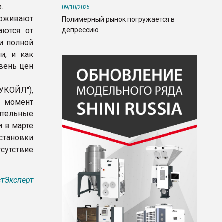
.
09/10/2025
рживают
Полимерный рынок погружается в
депрессию
аются от
и полной
и, и как
овень цен
УКОЙЛ"),
й момент
ительные
 в марте
становки
утствие
тЭксперт