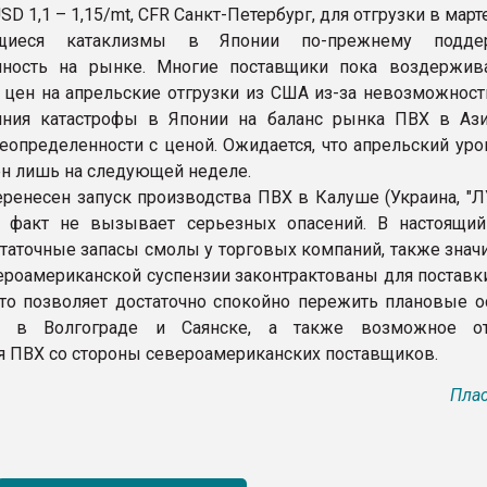
D 1,1 – 1,15/mt, CFR Санкт-Петербург, для отгрузки в марте
щиеся катаклизмы в Японии по-прежнему подде
нность на рынке. Многие поставщики пока воздержив
 цен на апрельские отгрузки из США из-за невозможност
яния катастрофы в Японии на баланс рынка ПВХ в Ази
неопределенности с ценой. Ожидается, что апрельский ур
ен лишь на следующей неделе.
еренесен запуск производства ПВХ в Калуше (Украина, "Л
от факт не вызывает серьезных опасений. В настоящи
таточные запасы смолы у торговых компаний, также знач
роамериканской суспензии законтрактованы для поставки
это позволяет достаточно спокойно пережить плановые о
в в Волгограде и Саянске, а также возможное отс
 ПВХ со стороны североамериканских поставщиков.
Плас