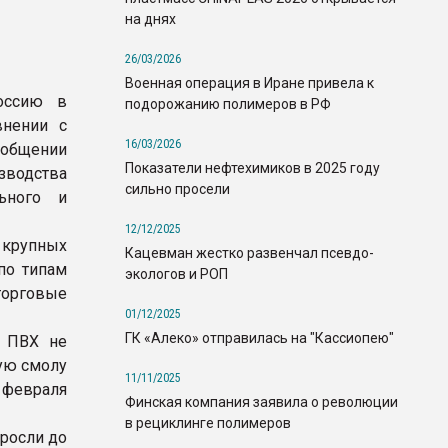
на днях
26/03/2026
Военная операция в Иране привела к
оссию в
подорожанию полимеров в РФ
внении с
16/03/2026
ообщении
Показатели нефтехимиков в 2025 году
зводства
сильно просели
льного и
12/12/2025
крупных
Кацевман жестко развенчал псевдо-
по типам
экологов и РОП
торговые
01/12/2025
ГК «Алеко» отправилась на "Кассиопею"
о ПВХ не
ую смолу
11/11/2025
 февраля
Финская компания заявила о революции
в рециклинге полимеров
росли до