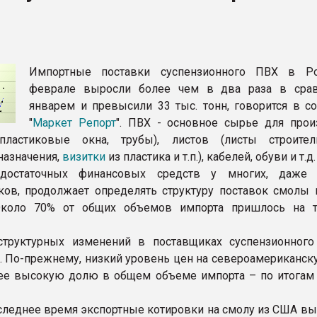
рный цвет
ФОРУМ
Импортные поставки суспензионного ПВХ в Р
феврале выросли более чем в два раза в сра
январем и превысили 33 тыс. тонн, говорится в с
"
Маркет Репорт
". ПВХ - основное сырье для прои
пластиковые окна, трубы), листов (листы строите
назначения,
визитки
из пластика и т.п.), кабелей, обуви и т.д.
 достаточных финансовых средств у многих, даже 
ков, продолжает определять структуру поставок смолы 
Около 70% от общих объемов импорта пришлось на 
структурных изменений в поставщиках суспензионног
. По-прежнему, низкий уровень цен на североамериканск
ее высокую долю в общем объеме импорта – по итогам
следнее время экспортные котировки на смолу из США вы