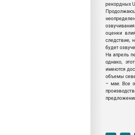
рекордных US
Продолжаю
неопределе
озвучивания
оценки вли
следствие, 
будет озвуч
На апрель п
однако, эт
имеются дос
объемы севе
– мае. Все 
производст
предложения