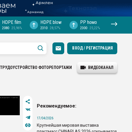
HDPE film
HDPE blow
PP hомо
2080
25,96%
2310
28,57%
2300
25,22%
ВХОД / РЕГИСТРАЦИЯ
ТРУДОУСТРОЙСТВО
ФОТОРЕПОРТАЖИ
ВИДЕОКАНАЛ
Рекомендуемое:
17/04/2026
Крупнейшая мировая выставка
пластмасс CHINAPLAS 2026 открывается