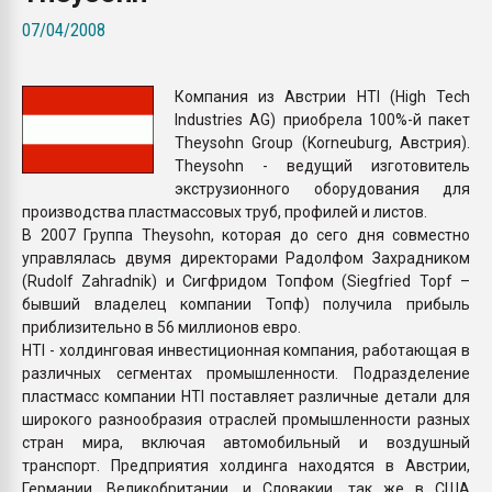
Всё, что касается выду
07/04/2008
бутылок
Компания из Австрии HTI (High Tech
ПЕРЕЙТИ НА 
Industries AG) приобрела 100%-й пакет
Theysohn Group (Korneuburg, Австрия).
Theysohn - ведущий изготовитель
экструзионного оборудования для
производства пластмассовых труб, профилей и листов.
В 2007 Группа Theysohn, которая до сего дня совместно
управлялась двумя директорами Радолфом Захрадником
(Rudolf Zahradnik) и Сигфридом Топфом (Siegfried Topf –
бывший владелец компании Топф) получила прибыль
приблизительно в 56 миллионов евро.
HTI - холдинговая инвестиционная компания, работающая в
различных сегментах промышленности. Подразделение
пластмасс компании HTI поставляет различные детали для
широкого разнообразия отраслей промышленности разных
стран мира, включая автомобильный и воздушный
транспорт. Предприятия холдинга находятся в Австрии,
Германии, Великобритании, и Словакии, так же в США