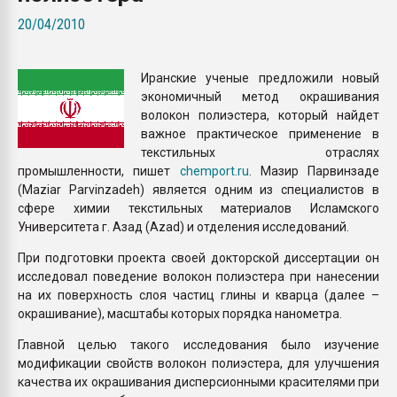
Всё, что касается выду
20/04/2010
бутылок
Иранские ученые предложили новый
ПЕРЕЙТИ НА 
экономичный метод окрашивания
волокон полиэстера, который найдет
важное практическое применение в
текстильных отраслях
промышленности, пишет
chemport.ru
. Мазир Парвинзаде
(Maziar Parvinzadeh) является одним из специалистов в
сфере химии текстильных материалов Исламского
Университета г. Азад (Azad) и отделения исследований.
При подготовки проекта своей докторской диссертации он
исследовал поведение волокон полиэстера при нанесении
на их поверхность слоя частиц глины и кварца (далее –
окрашивание), масштабы которых порядка нанометра.
Главной целью такого исследования было изучение
модификации свойств волокон полиэстера, для улучшения
качества их окрашивания дисперсионными красителями при