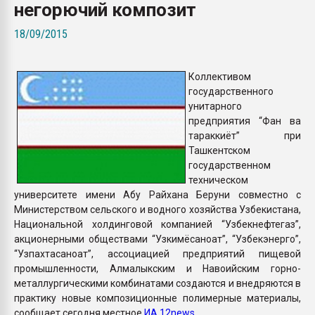
негорючий композит
покупка, обмен
18/09/2015
ПЕРЕЙТИ НА 
Коллективом
государственного
унитарного
предприятия “Фан ва
тараккиёт” при
Ташкентском
государственном
техническом
университете имени Абу Райхана Беруни совместно с
Министерством сельского и водного хозяйства Узбекистана,
Национальной холдинговой компанией “Узбекнефтегаз”,
акционерными обществами “Узкимёсаноат”, “Узбекэнерго”,
“Узпахтасаноат”, ассоциацией предприятий пищевой
промышленности, Алмалыкским и Навоийским горно-
металлургическими комбинатами создаются и внедряются в
практику новые композиционные полимерные материалы,
сообщает сегодня местное
ИА 12news
.