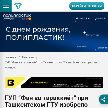
ПЕРЕЙТИ НА ФОРУМ
28.07.2026 Автоматиза
первый план в перераб
пластмасс
28.07.2026 "Техноникол
ситуацией на строител
Всё, что касается выду
Главная
Новости
бутылок
ГУП “Фан ва тараккиёт” при Ташкентском ГТУ изобрело негорючий
Материал поверхности 
композит
вакуумного формовани
Продам отходы Компо
поликарбоната и АБС-п
Armaloy PC/ABS-1IM че
26.07.2022 "Сибирский т
ГУП “Фан ва тараккиёт” при
намного дороже
Ташкентском ГТУ изобрело
Профильная литератур