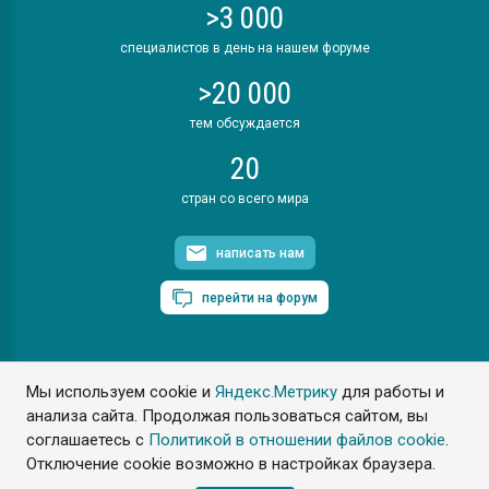
>3 000
специалистов в день на нашем форуме
>20 000
тем обсуждается
20
стран со всего мира
написать нам
перейти на форум
Мы используем cookie и
Яндекс.Метрику
для работы и
ПластЭксперт © 2006. Все права защищены
анализа сайта. Продолжая пользоваться сайтом, вы
Разрешается копирование материалов сайта с обязательной
ссылкой на www.e-plastic.ru
соглашаетесь с
Политикой в отношении файлов cookie
.
Отключение cookie возможно в настройках браузера.
Разработка сайта