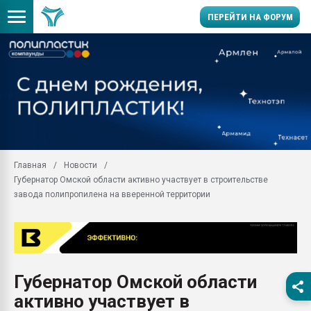
ПЕРЕЙТИ НА ФОРУМ
Продажа готового бизн
производство SPC лам
цикла
29.07.2026 ФРП помог 
заводу пластмасс" зах
ППЭ
Главная
Новости
Помощь в подборе мат
Губернатор Омской области активно участвует в строительстве
Вакуум-формовочные 
завода полипропилена на вверенной территории
ближайшее подмосковье
Подмосковье, Москва
28.07.2026 Автоматиза
первый план в перераб
пластмасс
Губернатор Омской области
28.07.2026 "Техноникол
активно участвует в
ситуацией на строител