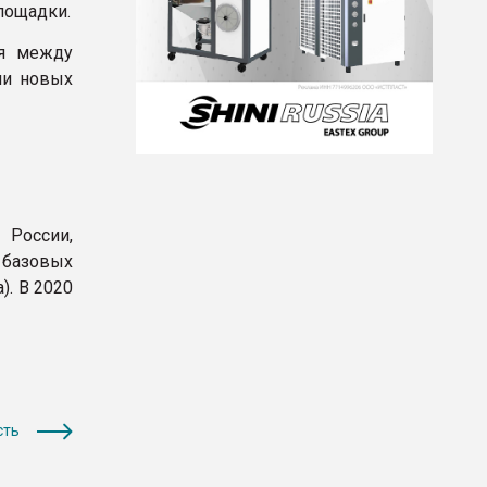
лощадки.
ия между
ии новых
 России,
 базовых
). В 2020
сть