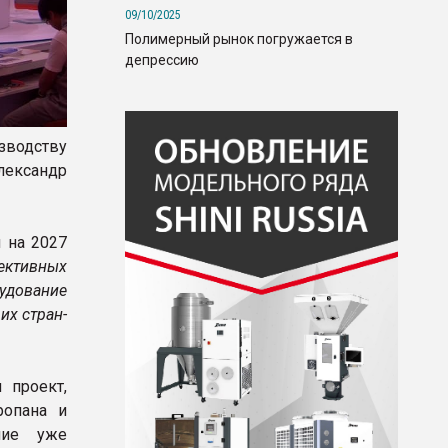
09/10/2025
Полимерный рынок погружается в
депрессию
зводству
лександр
 на 2027
ективных
удование
их стран-
 проект,
ропана и
ние уже