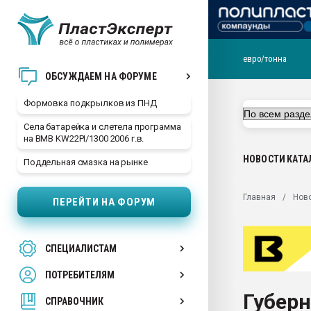
евро/тонна
Продажа готового бизн
ОБСУЖДАЕМ НА ФОРУМЕ
производство SPC лам
цикла
Формовка подкрылков из ПНД
29.07.2026 ФРП помог 
Села батарейка и слетела программа
заводу пластмасс" зах
на BMB KW22PI/1300 2006 г.в.
ППЭ
НОВОСТИ
КАТА
Поддельная смазка на рынке
Помощь в подборе мат
Вакуум-формовочные 
Главная
Нов
ПЕРЕЙТИ НА ФОРУМ
ближайшее подмосковье
Подмосковье, Москва
28.07.2026 Автоматиза
СПЕЦИАЛИСТАМ
первый план в перераб
пластмасс
ПОТРЕБИТЕЛЯМ
28.07.2026 "Техноникол
Губерн
ситуацией на строител
СПРАВОЧНИК