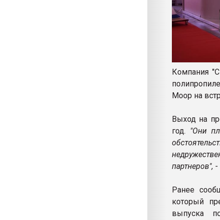
Компания "С
полипропиле
Моор на вст
Выход на пр
год.
"Они пла
обстоятельс
недружествен
партнеров",
-
Ранее сооб
который пре
выпуска п