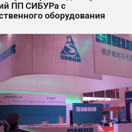
ий ПП СИБУРа с
ва ПЭТ
ственного оборудования
ФОРУМ