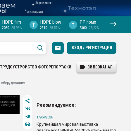
HDPE film
HDPE blow
PP hомо
2080
25,96%
2310
28,57%
2300
25,22%
ВХОД / РЕГИСТРАЦИЯ
ТРУДОУСТРОЙСТВО
ФОТОРЕПОРТАЖИ
ВИДЕОКАНАЛ
о оборудования
Рекомендуемое:
17/04/2026
Крупнейшая мировая выставка
пластмасс CHINAPLAS 2026 открывается