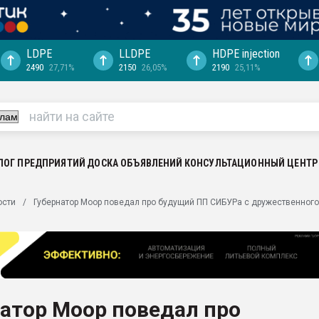
LDPE
LLDPE
HDPE injection
2490
27,71%
2150
26,05%
2190
25,11%
еса -
ината полного
"Ижевскому
ватить рынок
ЛОГ ПРЕДПРИЯТИЙ
ДОСКА ОБЪЯВЛЕНИЙ
КОНСУЛЬТАЦИОННЫЙ ЦЕНТР
ериала
машины:
ости
Губернатор Моор поведал про будущий ПП СИБУРа с дружественног
, с.-в.
ция выходит на
отке
ь" довольна
атор Моор поведал про
ьном рынке