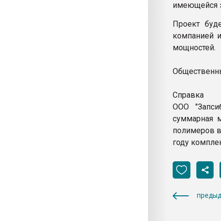
имеющейся э
Проект буд
компанией 
мощностей.
Общественны
Справка
ООО "Запси
суммарная м
полимеров в 
году компле
предыд