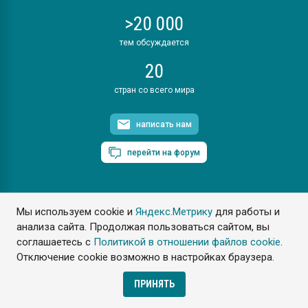
>20 000
тем обсуждается
20
стран со всего мира
написать нам
перейти на форум
Мы используем cookie и
Яндекс.Метрику
для работы и
ПластЭксперт © 2006. Все права защищены
анализа сайта. Продолжая пользоваться сайтом, вы
Разрешается копирование материалов сайта с обязательной
ссылкой на www.e-plastic.ru
соглашаетесь с
Политикой в отношении файлов cookie
.
Отключение cookie возможно в настройках браузера.
Разработка сайта
ПРИНЯТЬ