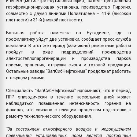
и МТБЭ (метил-трет-бутиловый эфир), затем - центральная
газофракционирующая установка, производство Пиролиз,
совместно с двумя линиями Полиэтилена – 41-й (высокой
плотности) и 31-й (низкой плотности).
Большая работа намечена на Бутадиене, где в
профилактику уйдут две установки, сообщает пресс-служба
компании. В этот же период (май-июнь) ремонтные работы
пройдут в ряде подразделений производства
электротеплопарогенерации и производства парков
приема, хранения, отгрузки сырья и готовой продукции.
Остальные заводы "ЗапСибНефтехима" продолжат работать
в текущем режиме.
Специалисты "ЗапСибНефтехима" напомнают, что в период
ППР эпизодически в течение нескольких дней может
наблюдаться повышенная интенсивность горения на
факелах, что связано с текущим процессом подготовки к
ремонту технологического оборудования.
"За состоянием атмосферного воздуха и недопущением
превышения установленных норм ведется постоянный