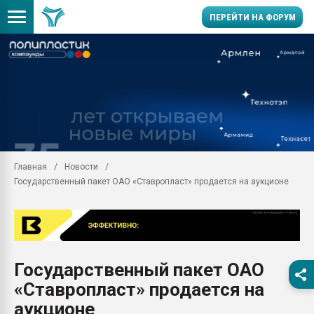
ПЕРЕЙТИ НА ФОРУМ
Помощь в подборе мат
Вакуум-формовочные 
ближайшее подмосковье
Подмосковье, Москва
28.07.2026 Автоматиза
первый план в перераб
Главная
Новости
пластмасс
Государственный пакет ОАО «Ставропласт» продается на аукционе
28.07.2026 "Техноникол
ситуацией на строител
Всё, что касается выду
бутылок
Государственный пакет ОАО
Материал поверхности 
вакуумного формовани
«Ставропласт» продается на
Продам отходы Компо
аукционе
поликарбоната и АБС-п