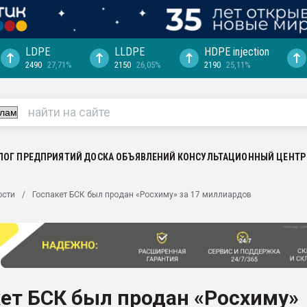
LDPE
LLDPE
HDPE injection
2490
27,71%
2150
26,05%
2190
25,11%
ериала
машины:
, с.-в.
ция выходит на
отке
ЛОГ ПРЕДПРИЯТИЙ
ДОСКА ОБЪЯВЛЕНИЙ
КОНСУЛЬТАЦИОННЫЙ ЦЕНТР
ь" довольна
ости
Госпакет БСК был продан «Росхиму» за 17 миллиардов
ьном рынке
ва ПЭТ
пуансона для
я
ет БСК был продан «Росхиму»
зиция
ластика