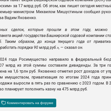
осхим» за 17 млрд руб. Об этом, как пишет сегодня местн
премьер-министром Михаилом Мишустиным сообщил руко
а Вадим Яковенко.
пных сделок, которые прошли в этом году, можно 
пакета акций государства Башкирской содовой компании с
. Таким образом, до конца текущего года от привати
работать порядка 90 млрд руб.»,
— сказал он.
2024 года Росимущество направило в федеральный бю
307 млрд из этой суммы составили дивиденды. За три го
ена на 1,6 трлн руб. Яковенко отметил рост доходов от у
 имуществом, приватизация по итогам 2024 года прин
родажи выросли в пять раз по сравнению с 2023 годом. В 
о планирует пополнить казну на 475 млрд руб.