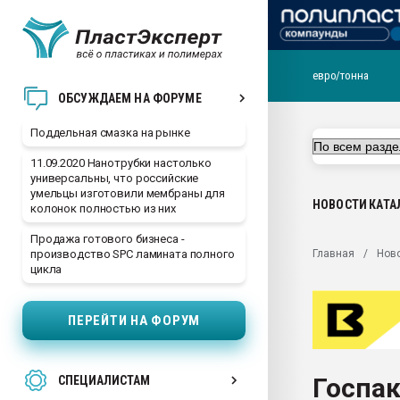
евро/тонна
Помощь в подборе мат
ОБСУЖДАЕМ НА ФОРУМЕ
Вакуум-формовочные 
Поддельная смазка на рынке
ближайшее подмосковье
Подмосковье, Москва
11.09.2020 Нанотрубки настолько
универсальны, что российские
28.07.2026 Автоматиза
умельцы изготовили мембраны для
первый план в перераб
НОВОСТИ
КАТА
колонок полностью из них
пластмасс
Продажа готового бизнеса -
28.07.2026 "Техноникол
Главная
Нов
производство SPC ламината полного
ситуацией на строител
цикла
Всё, что касается выду
бутылок
ПЕРЕЙТИ НА ФОРУМ
Материал поверхности 
вакуумного формовани
Госпак
СПЕЦИАЛИСТАМ
Продам отходы Компо
поликарбоната и АБС-п