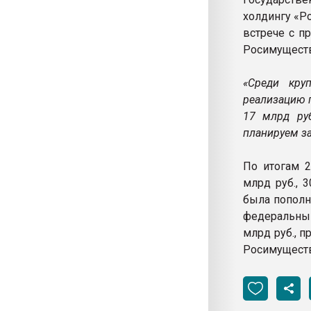
холдингу «Р
встрече с 
Росимуществ
«Среди кру
реализацию 
17 млрд руб
планируем за
По итогам 
млрд руб., 
была пополн
федеральным
млрд руб., п
Росимуществ