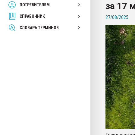
за 17 
ПОТРЕБИТЕЛЯМ
Armaloy PC/ABS-1IM че
СПРАВОЧНИК
27/08/2025
ПЕРЕЙТИ НА 
СЛОВАРЬ ТЕРМИНОВ
Государстве