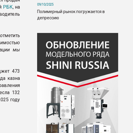
09/10/2025
ый
РБК
, на
Полимерный рынок погружается в
водитель
депрессию
отметить
тоимостью
зации мы
джет 473
да казна
правления
есла 132
2025 году