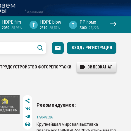
HDPE film
HDPE blow
PP hомо
2080
25,96%
2310
28,57%
2300
25,22%
ВХОД / РЕГИСТРАЦИЯ
ТРУДОУСТРОЙСТВО
ФОТОРЕПОРТАЖИ
ВИДЕОКАНАЛ
Рекомендуемое:
17/04/2026
Крупнейшая мировая выставка
пластмасс CHINAPLAS 2026 открывается