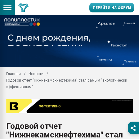
ПЕРЕЙТИ НА ФОРУМ
Продажа готового бизн
производство SPC лам
цикла
29.07.2026 ФРП помог 
заводу пластмасс" зах
ППЭ
Главная
Новости
Помощь в подборе мат
Годовой отчет "Нижнекамскнефтехима" стал самым "экологически
Вакуум-формовочные 
эффективным"
ближайшее подмосковье
Подмосковье, Москва
28.07.2026 Автоматиза
первый план в перераб
пластмасс
Годовой отчет
28.07.2026 "Техноникол
"Нижнекамскнефтехима" стал
ситуацией на строител