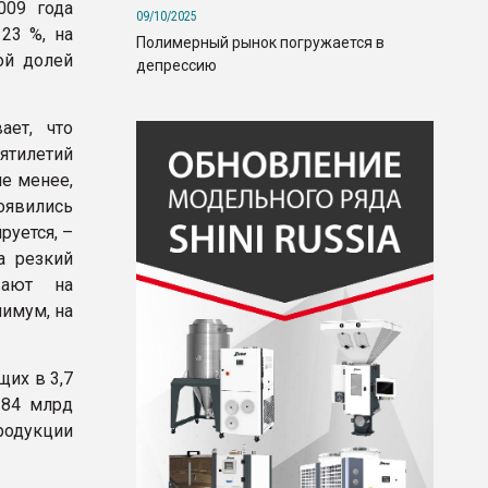
009 года
09/10/2025
23 %, на
Полимерный рынок погружается в
ой долей
депрессию
ает, что
ятилетий
не менее,
оявились
руется, –
а резкий
вают на
нимум, на
щих в 3,7
 84 млрд
родукции