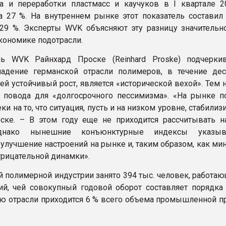
а и переработки пластмасс и каучуков в I квартале 2
а 27 %. На внутреннем рынке этот показатель составил 
9 %. Эксперты WVK объясняют эту разницу значительн
экономике подотрасли.
ль WVK Райнхард Проске (Reinhard Proske) подчеркив
адение германской отрасли полимеров, в течение дес
й устойчивый рост, является «исторической вехой». Тем 
 повода для «долгосрочного пессимизма». «На рынке п
и на то, что ситуация, пусть и на низком уровне, стабилизи
ске. – В этом году еще не приходится рассчитывать н
днако нынешние конъюнктурные индексы указы
 улучшение настроений на рынке и, таким образом, как ми
трицательной динамки».
й полимерной индустрии занято 394 тыс. человек, работаю
ий, чей совокупный годовой оборот составляет порядка
лю отрасли приходится 6 % всего объема промышленной п