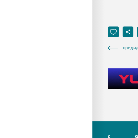
предыд
О
К