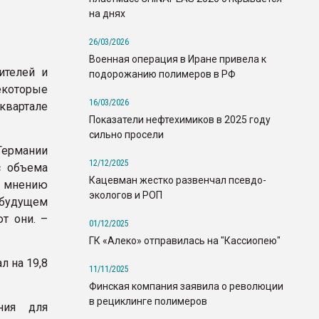
на днях
26/03/2026
Военная операция в Иране привела к
ителей и
подорожанию полимеров в РФ
екоторые
16/03/2026
квартале
Показатели нефтехимиков в 2025 году
сильно просели
Германии
12/12/2025
с объема
Кацевман жестко развенчал псевдо-
о мнению
экологов и РОП
 будущем
т они. –
01/12/2025
ГК «Алеко» отправилась на "Кассиопею"
л на 19,8
11/11/2025
Финская компания заявила о революции
в рециклинге полимеров
ния для