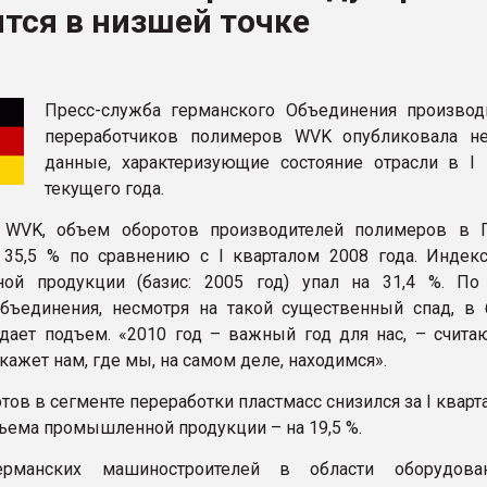
тся в низшей точке
я
ФОРУМ
Пресс-служба германского Объединения производ
переработчиков полимеров WVK опубликовала н
данные, характеризующие состояние отрасли в I 
текущего года.
WVK, объем оборотов производителей полимеров в 
 35,5 % по сравнению с I кварталом 2008 года. Индек
ой продукции (базис: 2005 год) упал на 31,4 %. П
бъединения, несмотря на такой существенный спад, в
дает подъем. «2010 год – важный год для нас, – считаю
кажет нам, где мы, на самом деле, находимся».
ов в сегменте переработки пластмасс снизился за I кварта
бъема промышленной продукции – на 19,5 %.
ерманских машиностроителей в области оборудова