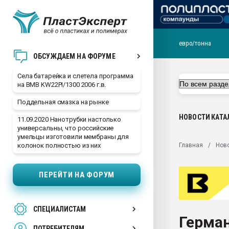
евро/тонна
29.07.2026 ФРП помог 
ОБСУЖДАЕМ НА ФОРУМЕ
заводу пластмасс" зах
ППЭ
Села батарейка и слетела программа
на BMB KW22PI/1300 2006 г.в.
Помощь в подборе мат
Поддельная смазка на рынке
Вакуум-формовочные 
ближайшее подмосковье
НОВОСТИ
КАТА
11.09.2020 Нанотрубки настолько
Подмосковье, Москва
универсальны, что российские
умельцы изготовили мембраны для
28.07.2026 Автоматиза
Главная
Нов
колонок полностью из них
первый план в перераб
пластмасс
ПЕРЕЙТИ НА ФОРУМ
28.07.2026 "Техноникол
ситуацией на строител
Всё, что касается выду
СПЕЦИАЛИСТАМ
бутылок
Герма
ПОТРЕБИТЕЛЯМ
Материал поверхности 