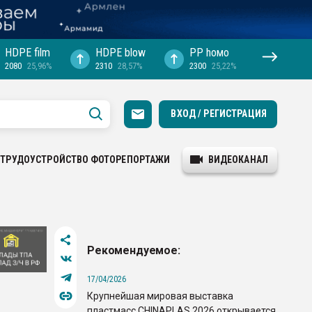
HDPE film
HDPE blow
PP hомо
2080
25,96%
2310
28,57%
2300
25,22%
ВХОД / РЕГИСТРАЦИЯ
ТРУДОУСТРОЙСТВО
ФОТОРЕПОРТАЖИ
ВИДЕОКАНАЛ
Рекомендуемое:
17/04/2026
Крупнейшая мировая выставка
пластмасс CHINAPLAS 2026 открывается