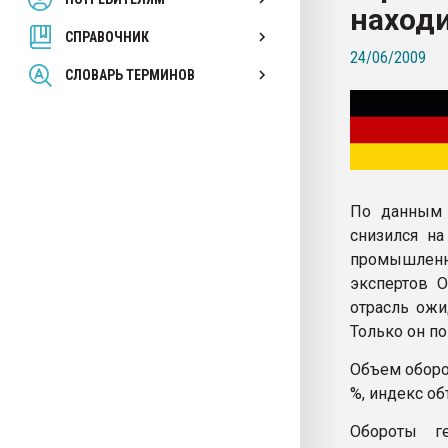
находи
вакуумного формовани
СПРАВОЧНИК
24/06/2009
ПЕРЕЙТИ НА 
СЛОВАРЬ ТЕРМИНОВ
По данным 
снизился на
промышленн
экспертов О
отрасль ожи
Только он по
Объем оборот
%, индекс о
Обороты г