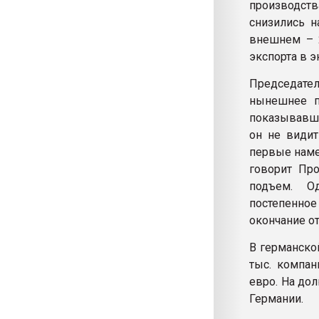
производств
снизились н
внешнем – 2
экспорта в 
Председате
нынешнее п
показывавше
он не видит
первые намек
говорит Про
подъем. О
постепенное
окончание о
В германско
тыс. компан
евро. На до
Германии.