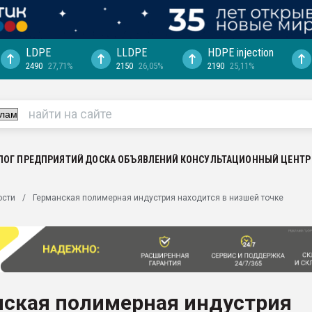
LDPE
LLDPE
HDPE injection
2490
27,71%
2150
26,05%
2190
25,11%
"Ижевскому
ватить рынок
ериала
машины:
, с.-в.
ЛОГ ПРЕДПРИЯТИЙ
ДОСКА ОБЪЯВЛЕНИЙ
КОНСУЛЬТАЦИОННЫЙ ЦЕНТР
ция выходит на
ости
Германская полимерная индустрия находится в низшей точке
отке
ь" довольна
ьном рынке
ва ПЭТ
нская полимерная индустрия
пуансона для