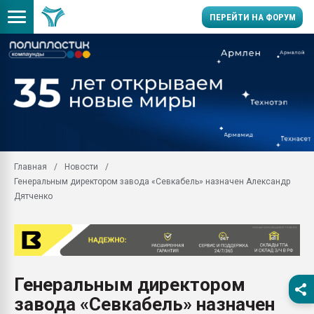
ПЕРЕЙТИ НА ФОРУМ
Продажа готового бизн
производство SPC лам
цикла
29.07.2026 ФРП помог 
заводу пластмасс" зах
ППЭ
Главная
Новости
Помощь в подборе мат
Генеральным директором завода «Севкабель» назначен Александр
Вакуум-формовочные 
Дятченко
ближайшее подмосковье
Подмосковье, Москва
28.07.2026 Автоматиза
первый план в перераб
пластмасс
Генеральным директором
28.07.2026 "Техноникол
завода «Севкабель» назначен
ситуацией на строител