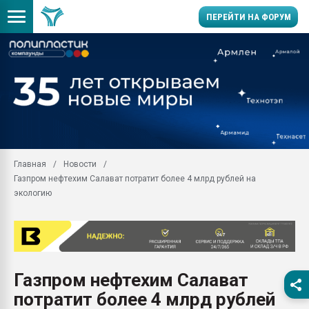
ПЕРЕЙТИ НА ФОРУМ
Продажа готового бизн
производство SPC лам
цикла
29.07.2026 ФРП помог 
заводу пластмасс" зах
ППЭ
Главная
Новости
Помощь в подборе мат
Газпром нефтехим Салават потратит более 4 млрд рублей на
Вакуум-формовочные 
экологию
ближайшее подмосковье
Подмосковье, Москва
28.07.2026 Автоматиза
первый план в перераб
пластмасс
Газпром нефтехим Салават
28.07.2026 "Техноникол
потратит более 4 млрд рублей
ситуацией на строител