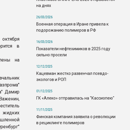
на днях
26/03/2026
Военная операция в Иране привела к
подорожанию полимеров в РФ
октября
16/03/2026
орится в
Показатели нефтехимиков в 2025 году
сильно просели
лены на
12/12/2025
Кацевман жестко развенчал псевдо-
чальник
экологов и РОП
Газпрома"
01/12/2025
а" Дамир
ГК «Алеко» отправилась на "Кассиопею"
Важенин,
еститель
11/11/2025
 жидких
Финская компания заявила о революции
шленной
в рециклинге полимеров
ренбург"