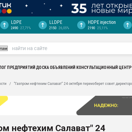
LDPE
LLDPE
HDPE injection
2490
27,71%
2150
26,05%
2190
25,11%
еса -
ината полного
"Ижевскому
ватить рынок
ЛОГ ПРЕДПРИЯТИЙ
ДОСКА ОБЪЯВЛЕНИЙ
КОНСУЛЬТАЦИОННЫЙ ЦЕНТР
ериала
машины:
ости
"Газпром нефтехим Салават" 24 октября переизберет совет директор
, с.-в.
ция выходит на
отке
ь" довольна
ом нефтехим Салават" 24
ьном рынке