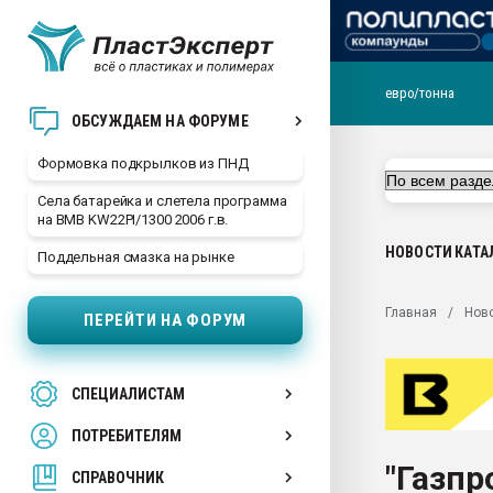
евро/тонна
Продажа готового бизн
ОБСУЖДАЕМ НА ФОРУМЕ
производство SPC лам
цикла
Формовка подкрылков из ПНД
29.07.2026 ФРП помог 
Села батарейка и слетела программа
заводу пластмасс" зах
на BMB KW22PI/1300 2006 г.в.
ППЭ
НОВОСТИ
КАТА
Поддельная смазка на рынке
Помощь в подборе мат
Вакуум-формовочные 
Главная
Нов
ПЕРЕЙТИ НА ФОРУМ
ближайшее подмосковье
Подмосковье, Москва
28.07.2026 Автоматиза
СПЕЦИАЛИСТАМ
первый план в перераб
пластмасс
ПОТРЕБИТЕЛЯМ
28.07.2026 "Техноникол
"Газпр
ситуацией на строител
СПРАВОЧНИК