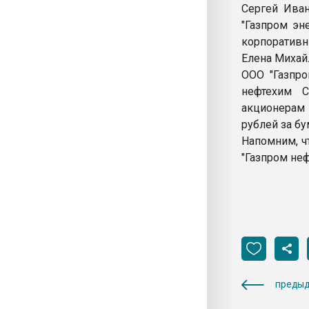
Сергей Иван
"Газпром эн
корпоратив
Елена Михай
ООО "Газпро
нефтехим С
акционерам 
рублей за бу
Напомним, ч
"Газпром неф
предыд