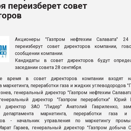
я переизберет совет
ва ПЭТ
торов
ФОРУМ
Акционеры "Газпром нефтехим Салавата" 24 
переизберут совет директоров компании, гов
сообщении компании.
Кандидаты в совет директоров будут опреде
заседании совета 28 сентября.
ее время в совет директоров компании входят на
а маркетинга, переработки газа и жидких углеводородов "
знев, генеральный директор "Газпром нефтехим Салават
генеральный директор "Газпром переработки" Юрий 
й директор ЗАО "Лидер" Анатолий Гавриленко, зам
а департамента маркетинга, переработки газа и
дов - начальник управления по маркетингу промы
арат Гараев, генеральный директор "Газпром добыча О