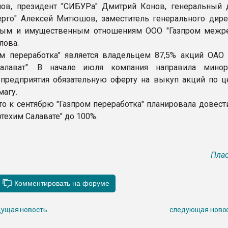
ов, президент "СИБУРа" Дмитрий Конов, генеральный 
ерго" Алексей Митюшов, заместитель генерального дире
ным и имущественным отношениям ООО "Газпром межре
лова.
м переработка" является владельцем 87,5% акций ОАО 
алават". В начале июля компания направила минор
предприятия обязательную оферту на выкуп акций по ц
магу.
то к сентябрю "Газпром переработка" планировала довест
техим Салавате" до 100%.
Плас
ущая новость
следующая ново