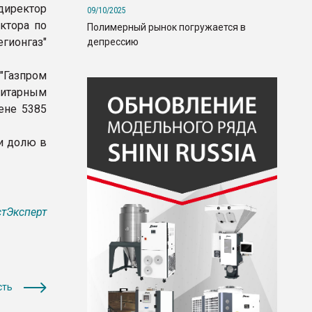
директор
09/10/2025
ктора по
Полимерный рынок погружается в
гионгаз"
депрессию
"Газпром
итарным
ене 5385
и долю в
тЭксперт
сть