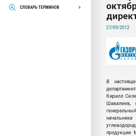
октябр
Всё, что касается выду
СЛОВАРЬ ТЕРМИНОВ
бутылок
дирек
27/09/2012
ПЕРЕЙТИ НА 
В настоящ
департамент
Кирилл Селе
Шавалеев, 
генеральны
начальник
углеводоро
продукции М