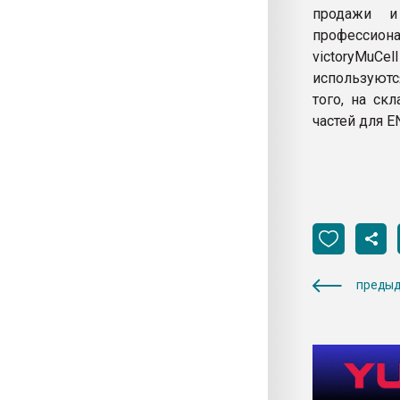
продажи и
профессио
victoryMuCe
используютс
того, на ск
частей для E
предыд