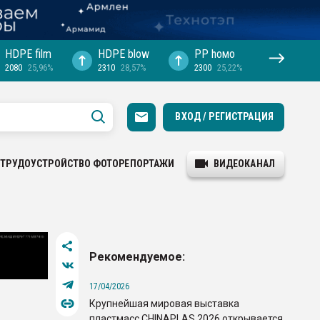
HDPE film
HDPE blow
PP hомо
2080
25,96%
2310
28,57%
2300
25,22%
ВХОД / РЕГИСТРАЦИЯ
ТРУДОУСТРОЙСТВО
ФОТОРЕПОРТАЖИ
ВИДЕОКАНАЛ
Рекомендуемое:
17/04/2026
Крупнейшая мировая выставка
пластмасс CHINAPLAS 2026 открывается