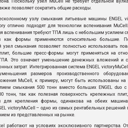
она. Поскольку узел MuCell не требует отдельной вулка
также позволяет сократить общие расходы.
есколонному узлу смыкания литьевые машины ENGEL vic
tory отлично подходят для технологии вспенивания MuCel
ля вспенивания требуют ТПА лишь с небольшим усилием с
 как формы применяются относительно большие. По
 узел смыкания позволяет полностью использовать пов
лит, большие пресс-формы могут применяться на отно
ТПА. Это означает уменьшение денежных вложений и 
нных затрат. Интегрированная система ENGEL victoryMuCel
уменьшения размеров производственного оборудован
ожения MuCell, к примеру, могут быть использованы на
силием смыкания 500 тонн вместо больших ENGEL duo с
0 тонн, так как полезная поверхность крепежных плит,
ся для крепления формы, одинакова на обеих машина
GEL victoryMuCell – одно из самых рентабельных решений
нием из представленных на рынке.
xel работают на условиях эксклюзивного партнерства. От