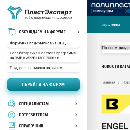
евро/тонна
Продажа готового бизн
ОБСУЖДАЕМ НА ФОРУМЕ
производство SPC лам
цикла
Формовка подкрылков из ПНД
29.07.2026 ФРП помог 
Села батарейка и слетела программа
заводу пластмасс" зах
на BMB KW22PI/1300 2006 г.в.
ППЭ
НОВОСТИ
КАТА
Поддельная смазка на рынке
Помощь в подборе мат
Вакуум-формовочные 
Главная
Нов
ПЕРЕЙТИ НА ФОРУМ
ближайшее подмосковье
Подмосковье, Москва
28.07.2026 Автоматиза
СПЕЦИАЛИСТАМ
первый план в перераб
пластмасс
ПОТРЕБИТЕЛЯМ
28.07.2026 "Техноникол
ENGEL 
ситуацией на строител
СПРАВОЧНИК