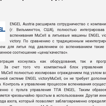
ва ПЭТ
ФОРУМ
ENGEL Austria расширила сотрудничество с компани
(г. Вильмингтон, США), полностью интегрировав
вспенивания MuCell в литьевые машины ENGEL vict
victory. По сравнению с традиционным неинтегри
ием для литья под давлением со вспениванием таки
енное соотношение «цена/качество».
еграция коснулась как оборудования, так и прогр
я. За счет того что компактный блок управления 
 MuCell полностью изолирован ограждением под узлом в
нной системе ENGEL victoryMuCell, он не требует дополн
а. Контроль и управление процессом вспенивания осущес
венно с пульта управления ТПА ENGEL. Таким образо
яется чрезвычайно простым в использовании. Другая инн
хода азота, который позволяет заблаговременно определя