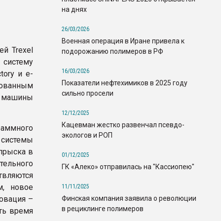
на днях
26/03/2026
Военная операция в Иране привела к
ей Trexel
подорожанию полимеров в РФ
 систему
16/03/2026
ory и e-
Показатели нефтехимиков в 2025 году
рованным
сильно просели
е машины
12/12/2025
Кацевман жестко развенчал псевдо-
аммного
экологов и РОП
системы
прыска в
01/12/2025
ительного
ГК «Алеко» отправилась на "Кассиопею"
твляются
м, новое
11/11/2025
Финская компания заявила о революции
овация –
в рециклинге полимеров
ть время