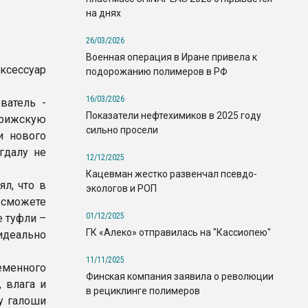
на днях
26/03/2026
Военная операция в Иране привела к
ксессуар
подорожанию полимеров в РФ
16/03/2026
ватель -
Показатели нефтехимиков в 2025 году
арижскую
сильно просели
и нового
гдалу не
12/12/2025
Кацевман жестко развенчал псевдо-
л, что в
экологов и РОП
 сможете
01/12/2025
 туфли –
ГК «Алеко» отправилась на "Кассиопею"
идеально
11/11/2025
еменного
Финская компания заявила о революции
 влага и
в рециклинге полимеров
у галоши