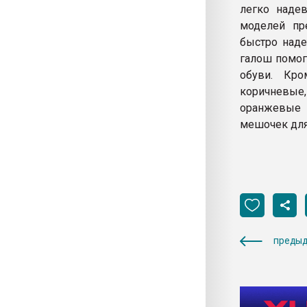
легко надев
моделей пр
быстро наде
галош помог
обуви. Кр
коричневые
оранжевые 
мешочек для
предыд