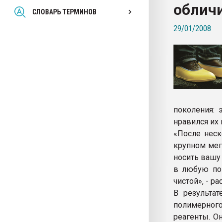
облич
Всё, что касается выду
СЛОВАРЬ ТЕРМИНОВ
бутылок
29/01/2008
ПЕРЕЙТИ НА 
поколения: 
нравился их
«После неск
крупном мег
носить вашу
в любую пог
чистой», - р
В результат
полимерного
реагенты. О