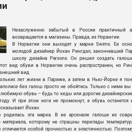
ии
ва ПЭТ
ФОРУМ
Незаслуженно забытый в России практичный а
возвращается в магазины. Правда, из Норвегии.
В Норвегии они выходят у марки Swims. Ее осно
молодой дизайнер Йохан Рингдал, закончивший П
школу дизайна Parsons. Он решил создать галош
этот вид обуви в Норвегии очень распространен, но Рин
 внешний вид.
ольких лет жизни в Париже, а затем в Нью-Йорке я поня
аполисе без галош просто не обойтись. Только с ними вы
 любимую обувь – будь то кеды или дорогие дизайнерские
оду. И при этом ноги не промокнут, а обувь останется 
ассказывает Йохан.
е родилась эта марка. В ее арсенале галоши из совр
 материала, которому не страшны перепады температур,
н отличается особой прочностью и эластичностью. Поэтом