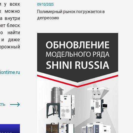
и у всех
09/10/2025
их можно
Полимерный рынок погружается в
депрессию
а внутри
ает блеск
о найти
е и даже
дорожный
iontime.ru
сть