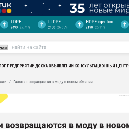
LDPE
LLDPE
HDPE injection
2490
27,71%
2150
26,05%
2190
25,11%
еса -
ината полного
"Ижевскому
ватить рынок
ЛОГ ПРЕДПРИЯТИЙ
ДОСКА ОБЪЯВЛЕНИЙ
КОНСУЛЬТАЦИОННЫЙ ЦЕНТР
ериала
машины:
ости
Галоши возвращаются в моду в новом обличии
, с.-в.
ция выходит на
отке
ь" довольна
и возвращаются в моду в ново
ьном рынке